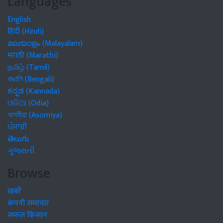
Languages
English
हिंदी (Hindi)
മലയാളം (Malayalam)
मराठी (Marathi)
தமிழ் (Tamil)
বাঙালি (Bengali)
ಕನ್ನಡ (Kannada)
ଓଡିଆ (Odia)
অসমীয়া (Asomiya)
ਪੰਜਾਬੀ
తెలుగు
ગુજરાતી
Browse
खबरें
कंपनी समाचार
सफल किसान