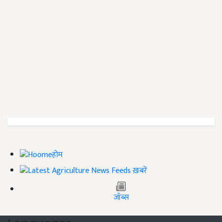
होम
ख़बरें
जॉब्स