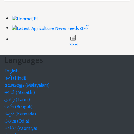
होम
ख़बरें
जॉब्स
Languages
English
हिंदी (Hindi)
മലയാളം (Malayalam)
मराठी (Marathi)
தமிழ் (Tamil)
বাঙালি (Bengali)
ಕನ್ನಡ (Kannada)
ଓଡିଆ (Odia)
অসমীয়া (Asomiya)