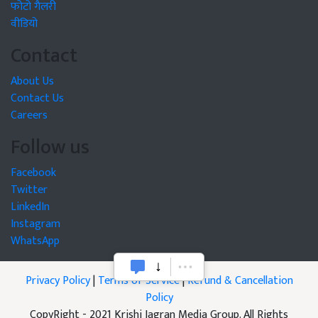
फोटो गैलरी
वीडियो
Contact
About Us
Contact Us
Careers
Follow us
Facebook
Twitter
LinkedIn
Instagram
WhatsApp
Privacy Policy
|
Terms of Service
|
Refund & Cancellation
Policy
CopyRight - 2021 Krishi Jagran Media Group. All Rights