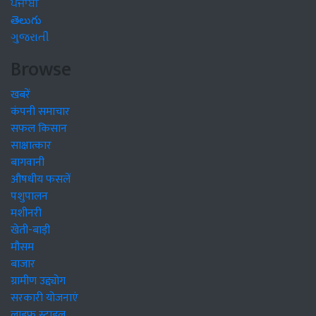
ਪੰਜਾਬੀ
తెలుగు
ગુજરાતી
Browse
खबरें
कंपनी समाचार
सफल किसान
साक्षात्कार
बागवानी
औषधीय फसलें
पशुपालन
मशीनरी
खेती-बाड़ी
मौसम
बाजार
ग्रामीण उद्द्योग
सरकारी योजनाएं
लाइफ स्टाइल