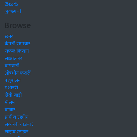
తెలుగు
ગુજરાતી
Browse
खबरें
कंपनी समाचार
सफल किसान
साक्षात्कार
बागवानी
औषधीय फसलें
पशुपालन
मशीनरी
खेती-बाड़ी
मौसम
बाजार
ग्रामीण उद्द्योग
सरकारी योजनाएं
लाइफ स्टाइल