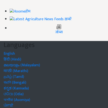
होम
ख़बरें
जॉब्स
Languages
English
हिंदी (Hindi)
മലയാളം (Malayalam)
मराठी (Marathi)
தமிழ் (Tamil)
বাঙালি (Bengali)
ಕನ್ನಡ (Kannada)
ଓଡିଆ (Odia)
অসমীয়া (Asomiya)
ਪੰਜਾਬੀ