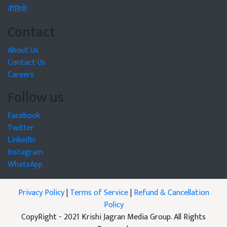
वीडियो
Contact
About Us
Contact Us
Careers
Follow us
Facebook
Twitter
LinkedIn
Instagram
WhatsApp
Privacy Policy
|
Terms of Service
|
Refund & Cancellation
Policy
CopyRight - 2021 Krishi Jagran Media Group. All Rights