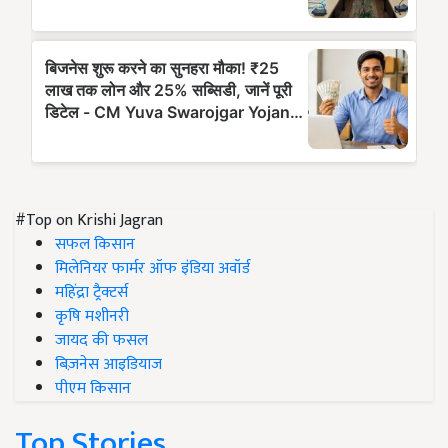
#Top on Krishi Jagran
सफल किसान
मिलेनियर फार्मर ऑफ इंडिया अवॉर्ड
महिंद्रा ट्रैक्टर्स
कृषि मशीनरी
जायद की फसल
बिज़नेस आइडियाज
पीएम किसान
Top Stories