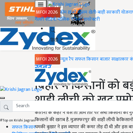
MFOI 2026
होम
ख़बरें
मौसम
खेती-बाड़ी
सरकारी योजना
गैलरी
वीडियो
मासिक पत्रिका
डायरेक्टरी
हिंदी
MFOI 2026
न्यूज़ रैप
सफल किसान
बाजार
साक्षात्कार
क
Home
ख़बरें
बिहार में किसानों को ब
शाही लीची को खुद प्रम
कोरोना के कहर ने वैसे तो आम तौर पर सभी किसानों को नु
किसानों की खराब है. मुजफ्फरपुर की शाही लीची केकिसानों 
#Top on Krishi Jagran
चमकी बुखार ने इस व्यापार की कमर तोड़ दी थी और इस बार
सफल किसान