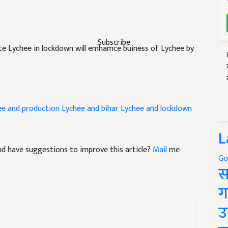
Subscribe
e Lychee in lockdown will emhamce buiness of Lychee by
ee and production
Lychee and bihar
Lychee and lockdown
L
 and have suggestions to improve this article?
Mail
me
Go
स
ग
उ