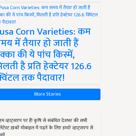
usa Corn Varieties: कम
मय में तैयार हो जाती हैं
क्का की ये पांच किस्में,
िलती है प्रति हेक्टेयर 126.6
्विंटल तक पैदावार!
More Stories
हम व्हाट्सएप पर हैं! कृषि से संबंधित देशभर की सभी
लेटेस्ट ख़बरें मोबाइल में पढ़ने के लिए हमारे व्हाट्सएप से
जुड़ें.