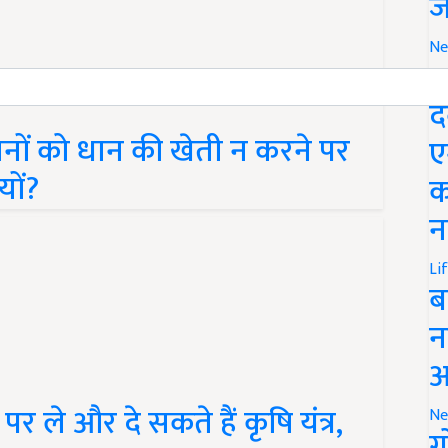
ज
Ne
M
द
ों को धान की खेती न करने पर
ए
यों?
क
न
Li
ब
न
आ
र ले और दे सकते हैं कृषि यंत्र,
Ne
ग