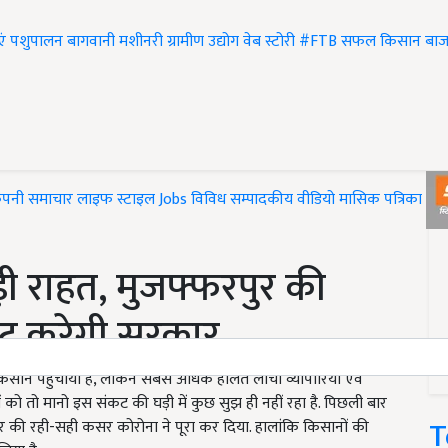
एं
पशुपालन
बागवानी
मशीनरी
ग्रामीण उद्योग
वेब स्टोरी
#FTB
सफल किसान
बाज
ंपनी समाचार
लाइफ स्टाइल
Jobs
विविध
सम्पादकीय
वीडियो
मासिक पत्रिका
#T
ड़ी राहत, मुजफ्फरपुर की
ोट करेगी सरकार
कसान पहुंचाया है, लेकिन सबसे अधिक हालत लीची व्यापारियों एवं
को तो मानो इस संकट की घड़ी में कुछ सुझ ही नहीं रहा है. पिछली बार
T
 की रही-सही कसर कोरोना ने पूरा कर दिया. हालांकि किसानों की