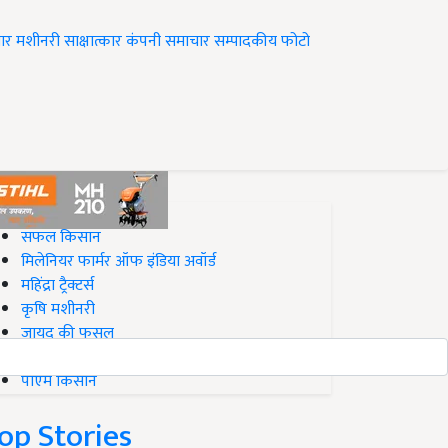
ार
मशीनरी
साक्षात्कार
कंपनी समाचार
सम्पादकीय
फोटो
op on Krishi Jagran
सफल किसान
मिलेनियर फार्मर ऑफ इंडिया अवॉर्ड
महिंद्रा ट्रैक्टर्स
कृषि मशीनरी
जायद की फसल
बिज़नेस आइडियाज
पीएम किसान
op Stories