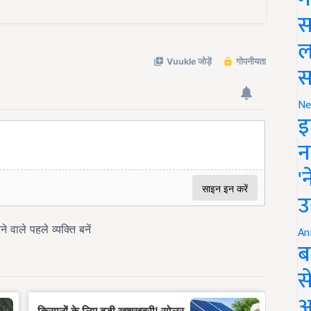
स
ल
स
Ne
इ
न
'
उ
An
ब
स
आ