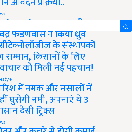
ानें आवेदन प्रक्रिया..
ws
aharashtra News: सीएम
ेवेंद्र फडणवीस ने किया ध्रुव
ग्रीटेक्नोलॉजीज के संस्थापकों
ा सम्मान, किसानों के लिए
वाचार को मिली नई पहचान!
festyle
ारिश में नमक और मसालों में
हीं घुसेगी नमी, अपनाएं ये 3
सान देसी ट्रिक्स
ws
ोबर और कचरे से होगी कमाई,