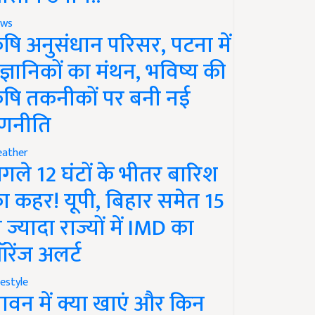
ws
ृषि अनुसंधान परिसर, पटना में
ैज्ञानिकों का मंथन, भविष्य की
ृषि तकनीकों पर बनी नई
णनीति
ather
गले 12 घंटों के भीतर बारिश
ा कहर! यूपी, बिहार समेत 15
े ज्यादा राज्यों में IMD का
रेंज अलर्ट
festyle
ावन में क्या खाएं और किन