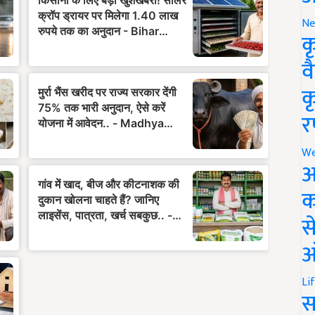
Ne
क
व
क
र
We
अ
क
स
ऑ
Li
स