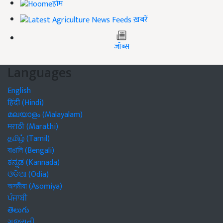
होम
ख़बरें
जॉब्स
Languages
English
हिंदी (Hindi)
മലയാളം (Malayalam)
मराठी (Marathi)
தமிழ் (Tamil)
বাঙালি (Bengali)
ಕನ್ನಡ (Kannada)
ଓଡିଆ (Odia)
অসমীয়া (Asomiya)
ਪੰਜਾਬੀ
తెలుగు
ગુજરાતી