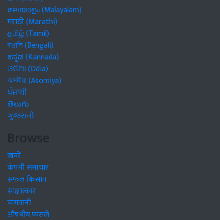
മലയാളം (Malayalam)
मराठी (Marathi)
தமிழ் (Tamil)
বাঙালি (Bengali)
ಕನ್ನಡ (Kannada)
ଓଡିଆ (Odia)
অসমীয়া (Asomiya)
ਪੰਜਾਬੀ
తెలుగు
ગુજરાતી
Browse
खबरें
कंपनी समाचार
सफल किसान
साक्षात्कार
बागवानी
औषधीय फसलें