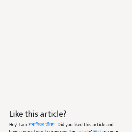
Like this article?
Hey! I am
अनामिका प्रीतम
. Did you liked this article and
have suggestions to improve this article?
Mail
me your