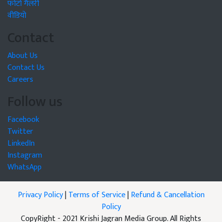
फोटो गैलरी
वीडियो
Contact
About Us
Contact Us
Careers
Follow us
Facebook
Twitter
LinkedIn
Instagram
WhatsApp
Privacy Policy
|
Terms of Service
|
Refund & Cancellation
Policy
CopyRight - 2021 Krishi Jagran Media Group. All Rights