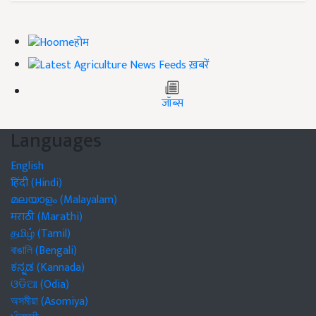
होम
ख़बरें
जॉब्स
Languages
English
हिंदी (Hindi)
മലയാളം (Malayalam)
मराठी (Marathi)
தமிழ் (Tamil)
বাঙালি (Bengali)
ಕನ್ನಡ (Kannada)
ଓଡିଆ (Odia)
অসমীয়া (Asomiya)