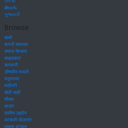
ਪੰਜਾਬੀ
తెలుగు
ગુજરાતી
Browse
खबरें
कंपनी समाचार
सफल किसान
साक्षात्कार
बागवानी
औषधीय फसलें
पशुपालन
मशीनरी
खेती-बाड़ी
मौसम
बाजार
ग्रामीण उद्द्योग
सरकारी योजनाएं
लाइफ स्टाइल