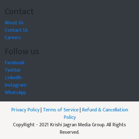
Contact
About Us
Contact Us
Careers
Follow us
Facebook
Twitter
LinkedIn
Instagram
WhatsApp
Privacy Policy
|
Terms of Service
|
Refund & Cancellation
Policy
CopyRight - 2021 Krishi Jagran Media Group. All Rights
Reserved.