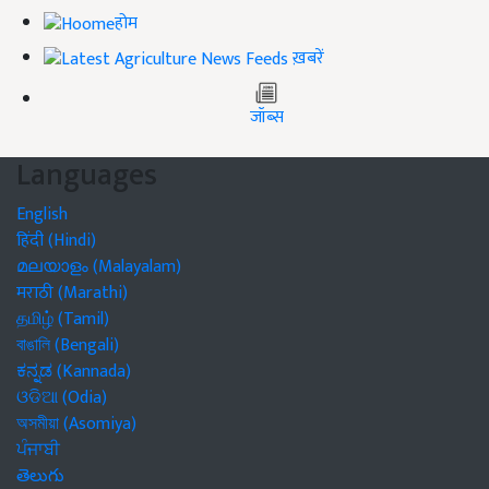
होम
ख़बरें
जॉब्स
Languages
English
हिंदी (Hindi)
മലയാളം (Malayalam)
मराठी (Marathi)
தமிழ் (Tamil)
বাঙালি (Bengali)
ಕನ್ನಡ (Kannada)
ଓଡିଆ (Odia)
অসমীয়া (Asomiya)
ਪੰਜਾਬੀ
తెలుగు