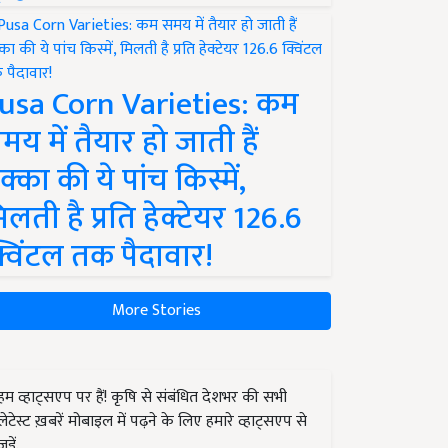
usa Corn Varieties: कम
मय में तैयार हो जाती हैं
क्का की ये पांच किस्में,
िलती है प्रति हेक्टेयर 126.6
्विंटल तक पैदावार!
More Stories
हम व्हाट्सएप पर हैं! कृषि से संबंधित देशभर की सभी
लेटेस्ट ख़बरें मोबाइल में पढ़ने के लिए हमारे व्हाट्सएप से
जुड़ें.