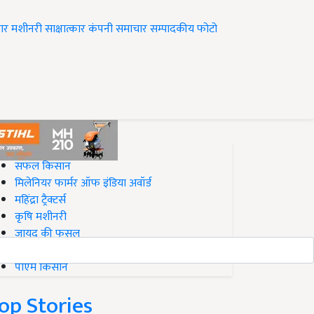
ार
मशीनरी
साक्षात्कार
कंपनी समाचार
सम्पादकीय
फोटो
op on Krishi Jagran
सफल किसान
मिलेनियर फार्मर ऑफ इंडिया अवॉर्ड
महिंद्रा ट्रैक्टर्स
कृषि मशीनरी
जायद की फसल
बिज़नेस आइडियाज
पीएम किसान
op Stories