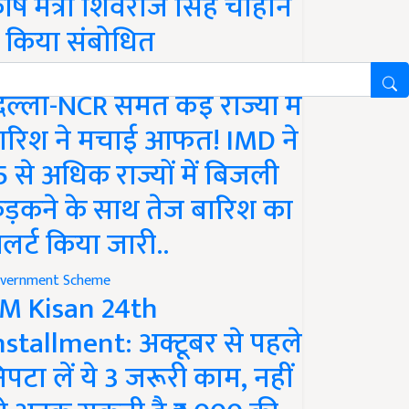
ृषि मंत्री शिवराज सिंह चौहान
े किया संबोधित
ather
िल्ली-NCR समेत कई राज्यों में
ारिश ने मचाई आफत! IMD ने
5 से अधिक राज्यों में बिजली
ड़कने के साथ तेज बारिश का
लर्ट किया जारी..
vernment Scheme
M Kisan 24th
nstallment: अक्टूबर से पहले
िपटा लें ये 3 जरूरी काम, नहीं