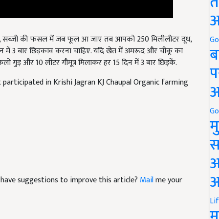
त
अ
वैर, सब्जी की फसल में जब फूल आ जाए तब आपको 250 मिलीलीटर दूध,
Go
ब
िन में 3 बार छिड़काव करना चाहिए. यदि खेत में अमरूद और चीकू का
लो गुड़ और 10 लीटर गौमूत्र मिलाकर हर 15 दिन में 3 बार छिड़कें.
प
 participated in Krishi Jagran KJ Chaupal Organic farming
अ
Go
म
स
अ
आ
nd have suggestions to improve this article?
Mail
me your
Li
म