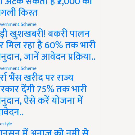
ो अटक सकती है ₹2,000 की
गली किस्त
vernment Scheme
ड़ी खुशखबरी! बकरी पालन
र मिल रहा है 60% तक भारी
नुदान, जानें आवेदन प्रक्रिया..
vernment Scheme
ुर्रा भैंस खरीद पर राज्य
रकार देंगी 75% तक भारी
नुदान, ऐसे करें योजना में
वेदन..
festyle
ानसून में अनाज को नमी से