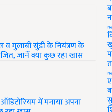
ब
न
Ne
क
ख
गुलाबी सुंडी के नियंत्रण के
प
ोजित, जानें क्या कुछ रहा खास
त
Ne
ए
ब
सु
ल ऑडिटोरियम में मनाया अपना
श
कुछ रहा खास