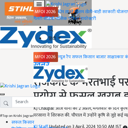
MFOI 2026
होम
ख़बरें
मौसम
खेती-बाड़ी
सरकारी योजना
गैलरी
वीडियो
मासिक पत्रिका
डायरेक्टरी
हिंदी
MFOI 2026
न्यूज़ रैप
सफल किसान
बाजार
साक्षात्कार
क
Home
ख़बरें
राजकोट के भरतभाई परस
प्रयोग से फसल खराब हुई
KJ Chaupal: आज यानी की 2 अप्रैल, मंगलवार के दिन कृष
परसाना ने शिरकत की. चौपाल में उन्होंने कृषि से जुड़े कई मह
#Top on Krishi Jagran
सफल किसान
KJ Staff
Updated on 3 April, 2024 10:50 AM IST