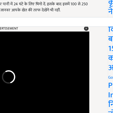
क
पानी में 24 घंटे के लिए भिगो दें. इसके बाद इसमें 100 से 250
न
. जानवर आपके खेत की तरफ देखेंगे भी नहीं.
We
द
ERTISEMENT
ब
1
क
अ
Go
P
I
न