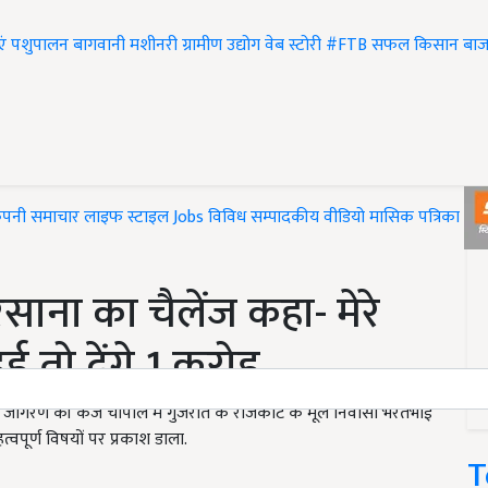
एं
पशुपालन
बागवानी
मशीनरी
ग्रामीण उद्योग
वेब स्टोरी
#FTB
सफल किसान
बाज
ंपनी समाचार
लाइफ स्टाइल
Jobs
विविध
सम्पादकीय
वीडियो
मासिक पत्रिका
#T
ाना का चैलेंज कहा- मेरे
 तो देंगे 1 करोड़
ि जागरण की केजे चौपाल में गुजरात के राजकोट के मूल निवासी भरतभाई
त्वपूर्ण विषयों पर प्रकाश डाला.
T