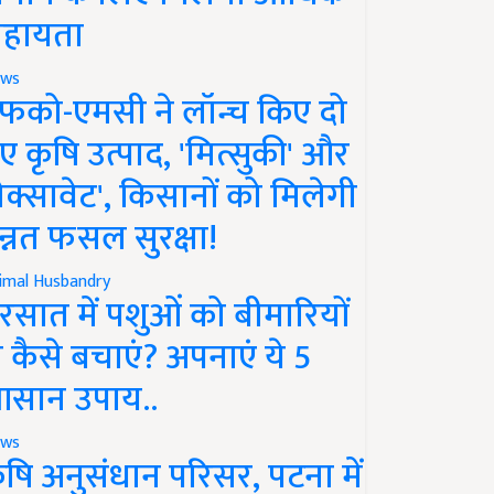
हायता
ws
फको-एमसी ने लॉन्च किए दो
ए कृषि उत्पाद, 'मित्सुकी' और
नेक्सावेट', किसानों को मिलेगी
न्नत फसल सुरक्षा!
imal Husbandry
रसात में पशुओं को बीमारियों
े कैसे बचाएं? अपनाएं ये 5
सान उपाय..
ws
ृषि अनुसंधान परिसर, पटना में