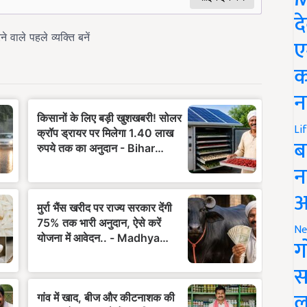
द
ए
क
न
Li
ब
न
आ
Ne
ग
स
ल