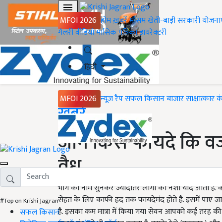
MFOI 2026
होम
ख़बरें
मौसम
खेती-बाड़ी
सरकारी योजना
गैलरी
वीडियो
मासिक पत्रिका
डायरेक्टरी
हिंदी
MFOI 2026
न्यूज़ रैप
सफल किसान
बाजार
साक्षात्कार
क
Home
ख़बरें
जाने किस फायदे कि वजह
वैध
भांग का नाम सुनकर ज्यादातर लोगों को नशा याद आता है. क्
सेहत के लिए काफी हद तक फायदेमंद होते है. इसमें पाए जा
#Top on Krishi Jagran
है. इसका कम मात्रा में किया गया सेवन आपको कई तरह की सम
सफल किसान