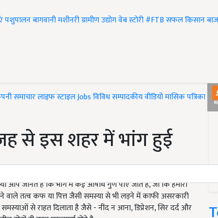
एं
पशुपालन
बागवानी
मशीनरी
ग्रामीण उद्योग
वेब स्टोरी
#FTB
सफल किसान
बाज
ंपनी समाचार
लाइफ स्टाइल
Jobs
विविध
सम्पादकीय
वीडियो
मासिक पत्रिका
#T
 से इस शहर में भांग हुई
या आप जानते है कि भांग में कई औषधि गुण पाए जाते है, जो कि हमारी
ने वाले तत्व कफ या पित्त जैसी समस्या से भी लड़ने में काफी असरकारी
T
स्याओं से राहत दिलाता है जैसे - नींद न आना, डिप्रेशन, सिर दर्द और