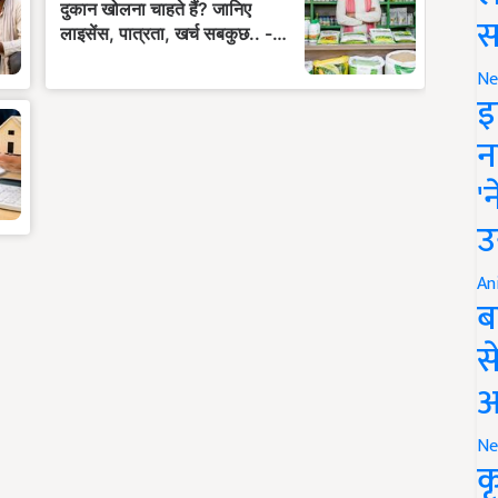
स
Ne
इ
न
'
उ
An
ब
स
आ
Ne
क