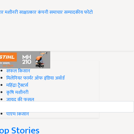
ार
मशीनरी
साक्षात्कार
कंपनी समाचार
सम्पादकीय
फोटो
op on Krishi Jagran
सफल किसान
मिलेनियर फार्मर ऑफ इंडिया अवॉर्ड
महिंद्रा ट्रैक्टर्स
कृषि मशीनरी
जायद की फसल
बिज़नेस आइडियाज
पीएम किसान
op Stories