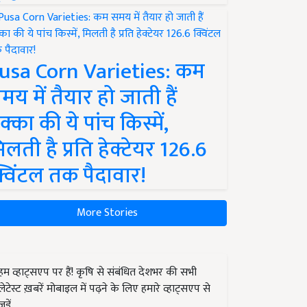
usa Corn Varieties: कम
मय में तैयार हो जाती हैं
क्का की ये पांच किस्में,
िलती है प्रति हेक्टेयर 126.6
्विंटल तक पैदावार!
More Stories
हम व्हाट्सएप पर हैं! कृषि से संबंधित देशभर की सभी
लेटेस्ट ख़बरें मोबाइल में पढ़ने के लिए हमारे व्हाट्सएप से
जुड़ें.