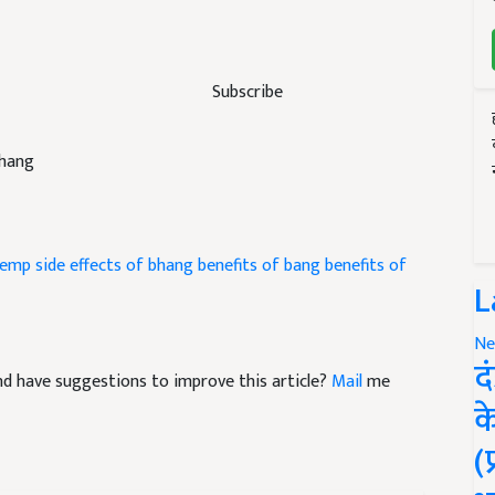
Subscribe
bhang
hemp
side effects of bhang
benefits of bang
benefits of
L
Ne
द
 and have suggestions to improve this article?
Mail
me
क
(