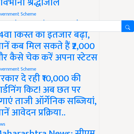
ावभीनी श्रद्धांजलि
vernment Scheme
M Kisan Yojana Update:
4वीं किस्त का इंतजार बढ़ा,
ानें कब मिल सकते हैं ₹2,000
र कैसे चेक करें अपना स्टेटस
vernment Scheme
रकार दे रही ₹10,000 की
ार्डनिंग किट! अब छत पर
गाएं ताजी ऑर्गेनिक सब्जियां,
ानें आवेदन प्रक्रिया..
ws
aharashtra News: सीएम