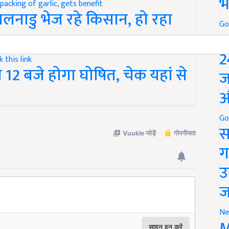
भ
नाडु भेज रहे किसान, हो रहा
Go
P
2
 बजे होगा घोषित, चेक यहां से
ज
औ
Go
स
ग
उ
ज
Ne
M