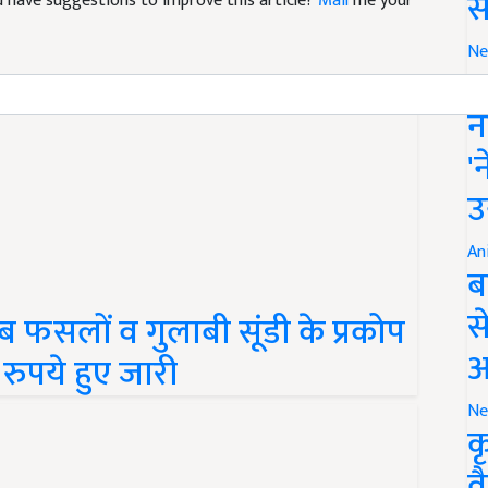
स
Ne
इ
न
'
उ
An
ब
फसलों व गुलाबी सूंडी के प्रकोप
स
ुपये हुए जारी
आ
Ne
क
व