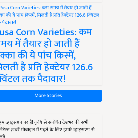
usa Corn Varieties: कम
मय में तैयार हो जाती हैं
क्का की ये पांच किस्में,
िलती है प्रति हेक्टेयर 126.6
्विंटल तक पैदावार!
More Stories
हम व्हाट्सएप पर हैं! कृषि से संबंधित देशभर की सभी
लेटेस्ट ख़बरें मोबाइल में पढ़ने के लिए हमारे व्हाट्सएप से
जुड़ें.