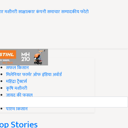
ार
मशीनरी
साक्षात्कार
कंपनी समाचार
सम्पादकीय
फोटो
op on Krishi Jagran
सफल किसान
मिलेनियर फार्मर ऑफ इंडिया अवॉर्ड
महिंद्रा ट्रैक्टर्स
कृषि मशीनरी
जायद की फसल
बिज़नेस आइडियाज
पीएम किसान
op Stories