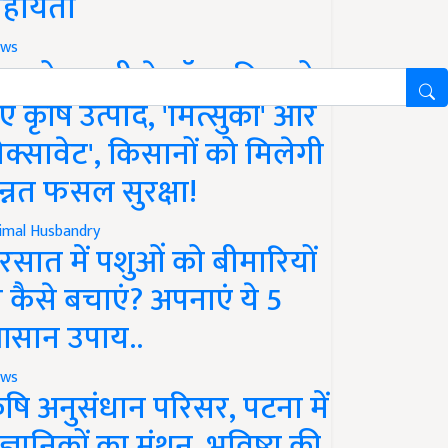
हायता
ws
फको-एमसी ने लॉन्च किए दो
ए कृषि उत्पाद, 'मित्सुकी' और
नेक्सावेट', किसानों को मिलेगी
न्नत फसल सुरक्षा!
imal Husbandry
रसात में पशुओं को बीमारियों
े कैसे बचाएं? अपनाएं ये 5
सान उपाय..
ws
ृषि अनुसंधान परिसर, पटना में
ैज्ञानिकों का मंथन, भविष्य की