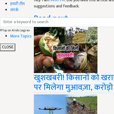
suggestions and feedback.
हमारी टीम
Read next
संपर्क
#Top on Krishi Jagran
More Topics
CLOSE
खुशखबरी! किसानों को खराब 
पर मिलेगा मुआवज़ा, करोड़ो र