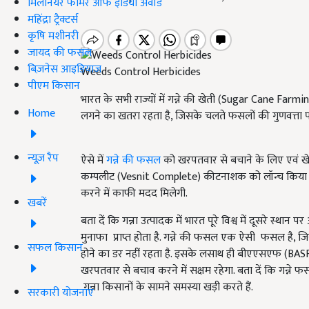
मिलेनियर फार्मर ऑफ इंडिया अवॉर्ड
महिंद्रा ट्रैक्टर्स
कृषि मशीनरी
जायद की फसल
बिज़नेस आइडियाज
Weeds Control Herbicides
पीएम किसान
भारत के सभी राज्यों में गन्ने की खेती (Sugar Cane Far
Home
लगने का खतरा रहता है, जिसके चलते फसलों की गुणवत्ता पर 
न्यूज़ रैप
ऐसे में
गन्ने की फसल
को खरपतवार से बचाने के लिए एवं ख
कम्पलीट (Vesnit Complete) कीटनाशक को लॉन्च किया है
करने में काफी मदद मिलेगी.
खबरें
बता दें कि गन्ना उत्पादक में भारत पूरे विश्व में दूसरे स्थान प
मुनाफा प्राप्त होता है. गन्ने की फसल एक ऐसी फसल है, ज
सफल किसान
होने का डर नहीं रहता है. इसके लसाथ ही बीएएसएफ (BA
खरपतवार से बचाव करने में सक्षम रहेगा. बता दें कि गन्ने फस
गन्ना किसानों के सामने समस्या खड़ी करते हैं.
सरकारी योजनाएं