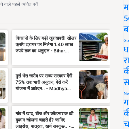
म
5
ब
Go
घ
र
क
स
Ne
ग
क
च