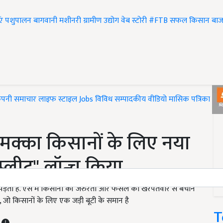
एं
पशुपालन
बागवानी
मशीनरी
ग्रामीण उद्योग
वेब स्टोरी
#FTB
सफल किसान
बाज
ंपनी समाचार
लाइफ स्टाइल
Jobs
विविध
सम्पादकीय
वीडियो
मासिक पत्रिका
#T
मक्का किसानों के लिए नया
्लीट" लॉन्च किया
 पड़ता है. ऐसे में किसानों की जरुरतों और फसल को खरपतवार से बचाने
जो किसानों के लिए एक जड़ी बूटी के समान है
T
T