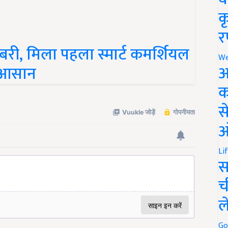
क
र
शखबरी, मिला पहला स्मार्ट कमर्शियल
र आसान
We
अ
क
स
ऑ
Li
स
च
ल
Go