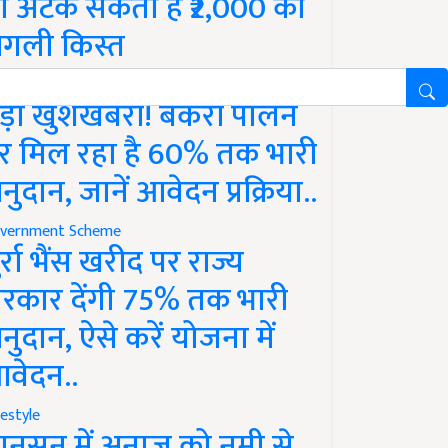
ो अटक सकती है ₹2,000 की
गली किस्त
vernment Scheme
ड़ी खुशखबरी! बकरी पालन
र मिल रहा है 60% तक भारी
नुदान, जानें आवेदन प्रक्रिया..
vernment Scheme
ुर्रा भैंस खरीद पर राज्य
रकार देंगी 75% तक भारी
नुदान, ऐसे करें योजना में
वेदन..
festyle
ानसून में अनाज को नमी से