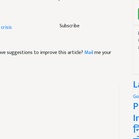
Subscribe
 crisis
 have suggestions to improve this article?
Mail
me your
L
Go
P
I
न