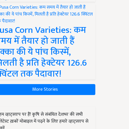
usa Corn Varieties: कम
मय में तैयार हो जाती हैं
क्का की ये पांच किस्में,
िलती है प्रति हेक्टेयर 126.6
्विंटल तक पैदावार!
More Stories
हम व्हाट्सएप पर हैं! कृषि से संबंधित देशभर की सभी
लेटेस्ट ख़बरें मोबाइल में पढ़ने के लिए हमारे व्हाट्सएप से
जुड़ें.