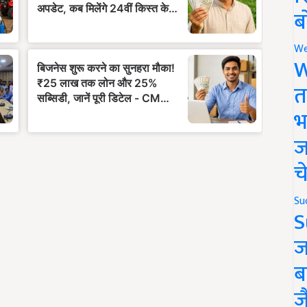
ब
We
W
त
भ
ज
च
Su
S
ज
ब
ज