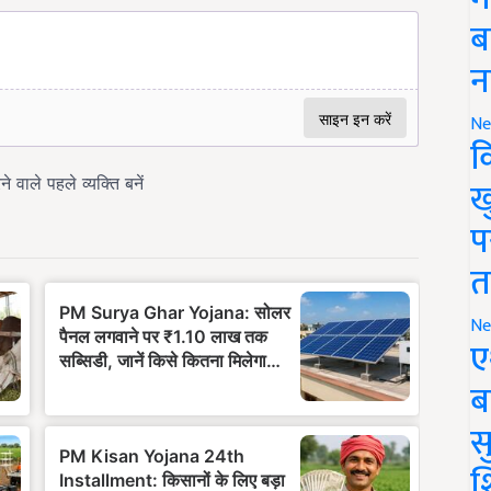
ब
न
Ne
क
ख
प
त
Ne
ए
ब
सु
श