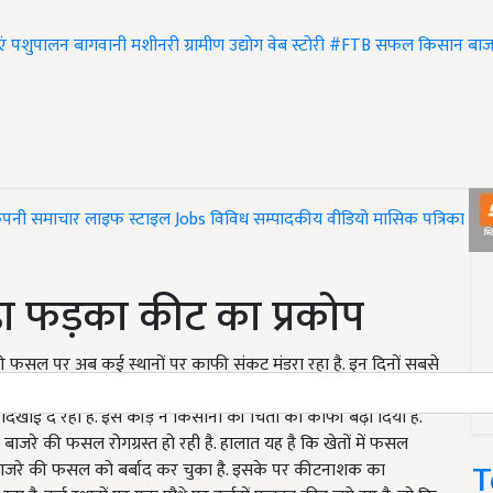
एं
पशुपालन
बागवानी
मशीनरी
ग्रामीण उद्योग
वेब स्टोरी
#FTB
सफल किसान
बाज
ंपनी समाचार
लाइफ स्टाइल
Jobs
विविध
सम्पादकीय
वीडियो
मासिक पत्रिका
#T
ा फड़का कीट का प्रकोप
रे की फसल पर अब कई स्थानों पर काफी संकट मंडरा रहा है. इन दिनों सबसे
 फसल पर बैठने पर यह कीड़ा बिल्कुल टिड्डे की तरह होता है. राजस्थान
 दिखाई दे रहा है. इस कीड़े ने किसानों की चिंता को काफी बढ़ा दिया है.
 बाजरे की फसल रोगग्रस्त हो रही है. हालात यह है कि खेतों में फसल
T
ट बाजरे की फसल को बर्बाद कर चुका है. इसके पर कीटनाशक का