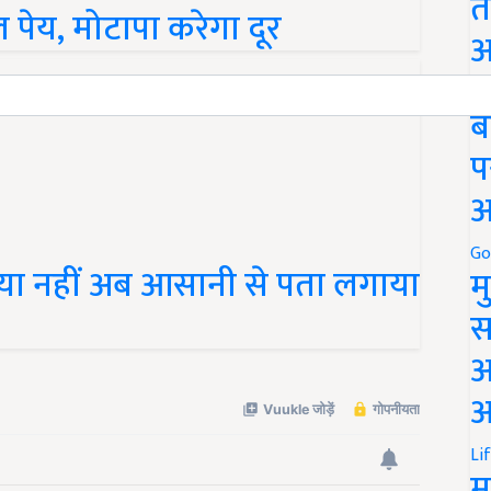
त
पेय, मोटापा करेगा दूर
अ
Go
ब
प
अ
Go
ै या नहीं अब आसानी से पता लगाया
म
स
अ
आ
Li
म