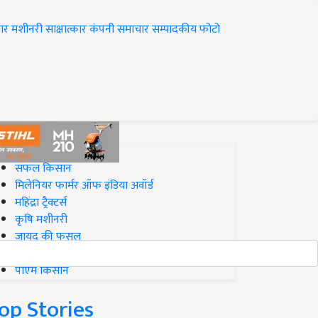
ार
मशीनरी
साक्षात्कार
कंपनी समाचार
सम्पादकीय
फोटो
op on Krishi Jagran
सफल किसान
मिलेनियर फार्मर ऑफ इंडिया अवॉर्ड
महिंद्रा ट्रैक्टर्स
कृषि मशीनरी
जायद की फसल
बिज़नेस आइडियाज
पीएम किसान
op Stories