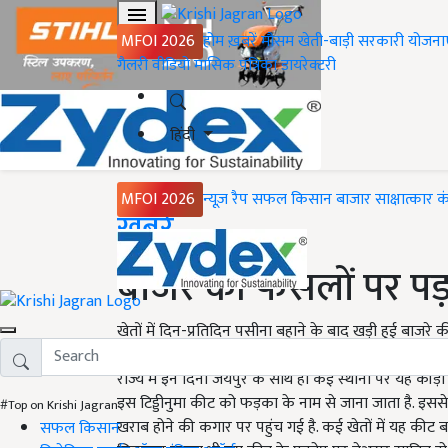
MFOI 2026
होम
ख़बरें
मौसम
खेती-बाड़ी
सरकारी योजना
गैलरी
वीडियो
मासिक पत्रिका
डायरेक्टरी
हिंदी
MFOI 2026
न्यूज़ रैप
सफल किसान
बाजार
साक्षात्कार
क
Home
ख़बरें
बाजरे की फसलों पर पड़
खेतों में दिन-प्रतिदिन पसीना बहाने के बाद खड़ी हुई बाज
बड़ा संकट बना हुआ है एक बेहद ही छोटा-सा कीड़ा. बाजरे की
राज्य में इन दिनों जयपुर के साथ ही कई स्थानों पर यह कीड़ा
इस टिड्डीनुमा कीट को फड़का के नाम से जाना जाता है. इससे
#Top on Krishi Jagran
खराब होने की कगार पर पहुंच गई है. कई खेतों में यह की
सफल किसान