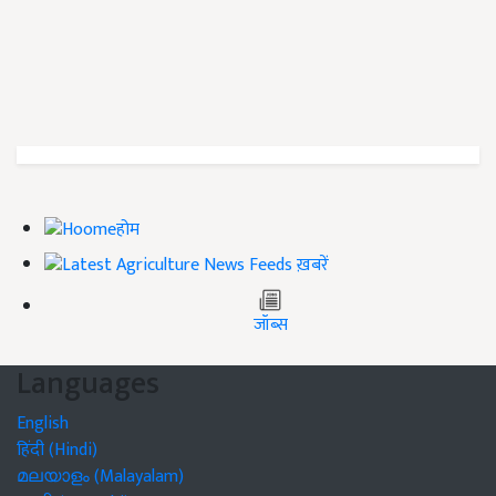
होम
ख़बरें
जॉब्स
Languages
English
हिंदी (Hindi)
മലയാളം (Malayalam)