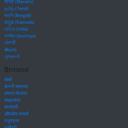
मराठी (Marathi)
தமிழ் (Tamil)
বাঙালি (Bengali)
ಕನ್ನಡ (Kannada)
ଓଡିଆ (Odia)
অসমীয়া (Asomiya)
ਪੰਜਾਬੀ
తెలుగు
ગુજરાતી
Browse
खबरें
कंपनी समाचार
सफल किसान
साक्षात्कार
बागवानी
औषधीय फसलें
पशुपालन
मशीनरी