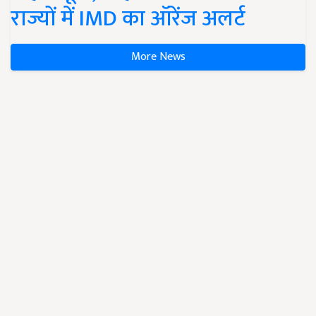
राज्यों में IMD का ऑरेंज अलर्ट
More News