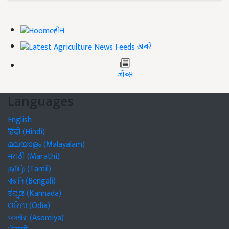
होम
ख़बरें
जॉब्स
Languages
English
हिंदी (Hindi)
മലയാളം (Malayalam)
मराठी (Marathi)
தமிழ் (Tamil)
বাঙালি (Bengali)
ಕನ್ನಡ (Kannada)
ଓଡିଆ (Odia)
অসমীয়া (Asomiya)