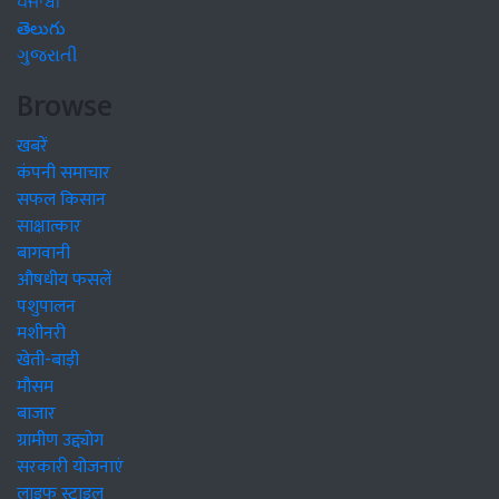
ਪੰਜਾਬੀ
తెలుగు
ગુજરાતી
Browse
खबरें
कंपनी समाचार
सफल किसान
साक्षात्कार
बागवानी
औषधीय फसलें
पशुपालन
मशीनरी
खेती-बाड़ी
मौसम
बाजार
ग्रामीण उद्द्योग
सरकारी योजनाएं
लाइफ स्टाइल