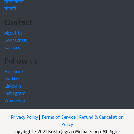
फोटो गैलरी
वीडियो
Contact
About Us
Contact Us
Careers
Follow us
Facebook
Twitter
LinkedIn
Instagram
WhatsApp
Privacy Policy
|
Terms of Service
|
Refund & Cancellation
Policy
CopyRight - 2021 Krishi Jagran Media Group. All Rights