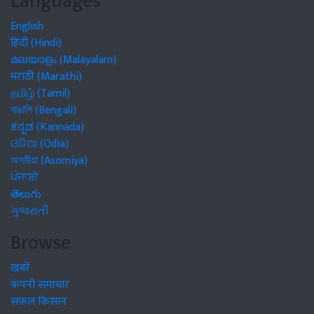
Languages
English
हिंदी (Hindi)
മലയാളം (Malayalam)
मराठी (Marathi)
தமிழ் (Tamil)
বাঙালি (Bengali)
ಕನ್ನಡ (Kannada)
ଓଡିଆ (Odia)
অসমীয়া (Asomiya)
ਪੰਜਾਬੀ
తెలుగు
ગુજરાતી
Browse
खबरें
कंपनी समाचार
सफल किसान