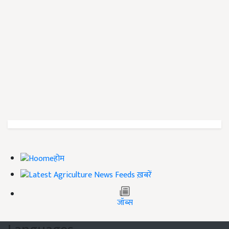
होम
ख़बरें
जॉब्स