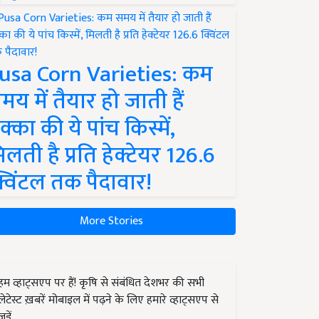
usa Corn Varieties: कम
मय में तैयार हो जाती हैं
क्का की ये पांच किस्में,
िलती है प्रति हेक्टेयर 126.6
्विंटल तक पैदावार!
More Stories
हम व्हाट्सएप पर हैं! कृषि से संबंधित देशभर की सभी
लेटेस्ट ख़बरें मोबाइल में पढ़ने के लिए हमारे व्हाट्सएप से
जुड़ें.