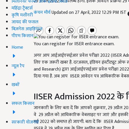
29 अप्रैल 2022 से उपलब्ध होगा. इसके आवेदन प्रक्रिया 2
मिलेनियर फार्मर ऑफ इंडिया अवॉर्ड
महिंद्रा ट्रैक्टर्स
कंचन मौर्य
Updated on 27 April, 2022 12:29 PM IST
कृषि मशीनरी
जायद की फसल
बिज़नेस आइडियाज
पीएम किसान
You can register for IISER entrance exam.
Home
अगर आप आईआईएसईआर प्रवेश परीक्षा 2022 (IISER Ad
लिए एक जरूरी खबर है. दरअसल, इंडियन इंस्टीट्यूट ऑफ सा
न्यूज़ रैप
and Research)
द्वारा आईआईएसईआर प्रवेश परीक्षा
2022
दिया गया है. अब आप
IISER
आवेदन पत्र आधिकारिक वेब
खबरें
IISER Admission
2022
के 
सफल किसान
जानकारी के लिए बता दें कि आपको शुक्रवार, 29
अप्रैल
20
वे
29
अप्रैल को आधिकारिक वेबसाइट पर जाएं और इसकी रजिस्
मई
2022
को समाप्त हो जाएगी. बता दें कि
IISER Admiss
सरकारी योजनाएं
IISER
ने
29
अप्रैल तक के लिए स्थगित कर दिया है.