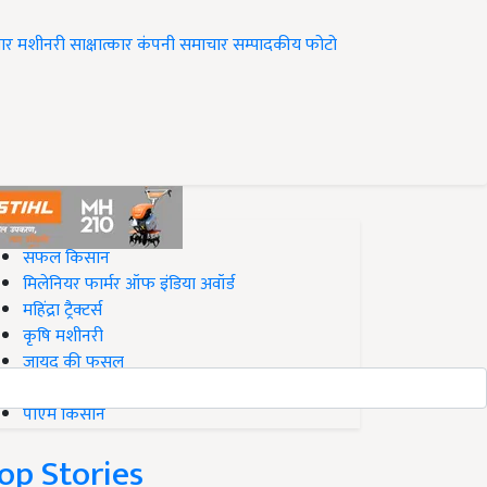
ार
मशीनरी
साक्षात्कार
कंपनी समाचार
सम्पादकीय
फोटो
op on Krishi Jagran
सफल किसान
मिलेनियर फार्मर ऑफ इंडिया अवॉर्ड
महिंद्रा ट्रैक्टर्स
कृषि मशीनरी
जायद की फसल
बिज़नेस आइडियाज
पीएम किसान
op Stories