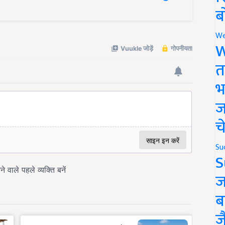
ब
We
W
त
भ
ज
च
Su
S
ज
ब
ज