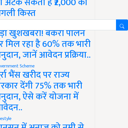
ो अटक सकती है ₹2,000 की
गली किस्त
vernment Scheme
ड़ी खुशखबरी! बकरी पालन
र मिल रहा है 60% तक भारी
नुदान, जानें आवेदन प्रक्रिया..
vernment Scheme
ुर्रा भैंस खरीद पर राज्य
रकार देंगी 75% तक भारी
नुदान, ऐसे करें योजना में
वेदन..
festyle
ानसून में अनाज को नमी से