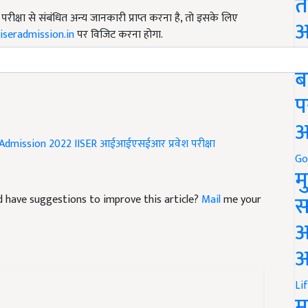
त
क्षा से संबंधित अन्य जानकारी प्राप्त करना है, तो इसके लिए
iiseradmission.in
पर विजिट करना होगा.
अ
dmission will be available from 29th April to 29th May 2022
Go
ब
प
अ
Admission 2022
IISER
आईआईएसईआर प्रवेश परीक्षा
Go
म
and have suggestions to improve this article?
Mail
me your
स
अ
आ
Li
म