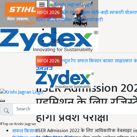
MFOI 2026
होम
ख़बरें
मौसम
खेती-बाड़ी
सरकारी योजना
गैलरी
वीडियो
मासिक पत्रिका
डायरेक्टरी
हिंदी
MFOI 2026
न्यूज़ रैप
सफल किसान
बाजार
साक्षात्कार
क
Home
ख़बरें
IISER Admission 
एडमिशन के लिए रजिस्ट्
होगी प्रवेश परीक्षा
#Top on Krishi Jagran
IISER Admission 2022 के लिए आधिकारिक वेबसाइट iiserad
सफल किसान