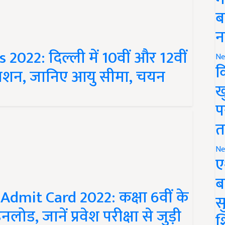
ब
न
022: दिल्ली में 10वीं और 12वीं
Ne
डमिशन, जानिए आयु सीमा, चयन
क
ख
प
त
Ne
ए
ब
mit Card 2022: कक्षा 6वीं के
सु
लोड, जानें प्रवेश परीक्षा से जुड़ी
श