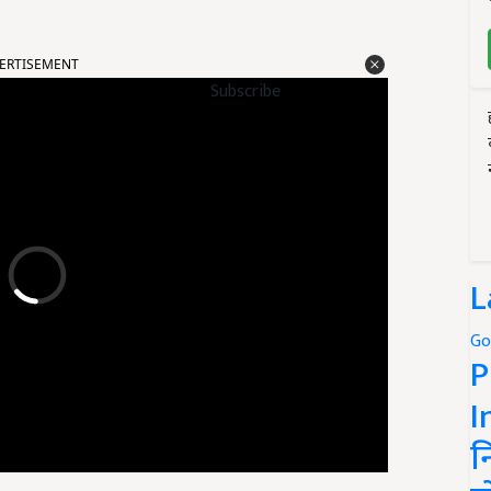
ERTISEMENT
Subscribe
L
Go
P
I
न