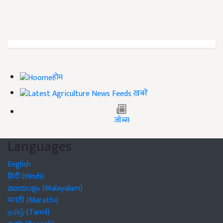
होम
ख़बरें
जॉब्स
Languages
English
हिंदी (Hindi)
മലയാളം (Malayalam)
मराठी (Marathi)
தமிழ் (Tamil)