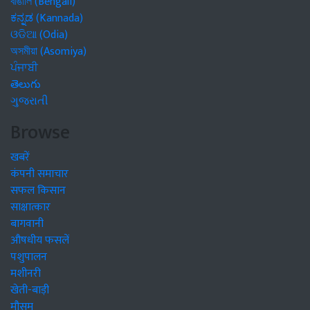
বাঙালি (Bengali)
ಕನ್ನಡ (Kannada)
ଓଡିଆ (Odia)
অসমীয়া (Asomiya)
ਪੰਜਾਬੀ
తెలుగు
ગુજરાતી
Browse
खबरें
कंपनी समाचार
सफल किसान
साक्षात्कार
बागवानी
औषधीय फसलें
पशुपालन
मशीनरी
खेती-बाड़ी
मौसम