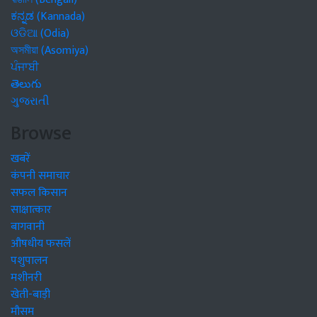
ಕನ್ನಡ (Kannada)
ଓଡିଆ (Odia)
অসমীয়া (Asomiya)
ਪੰਜਾਬੀ
తెలుగు
ગુજરાતી
Browse
खबरें
कंपनी समाचार
सफल किसान
साक्षात्कार
बागवानी
औषधीय फसलें
पशुपालन
मशीनरी
खेती-बाड़ी
मौसम