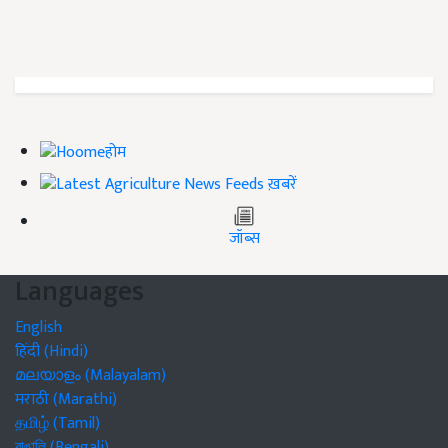
होम
ख़बरें
जॉब्स
Languages
English
हिंदी (Hindi)
മലയാളം (Malayalam)
मराठी (Marathi)
தமிழ் (Tamil)
বাঙালি (Bengali)