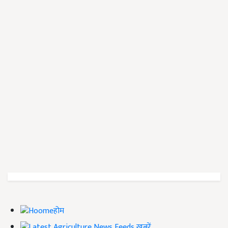
होम
ख़बरें