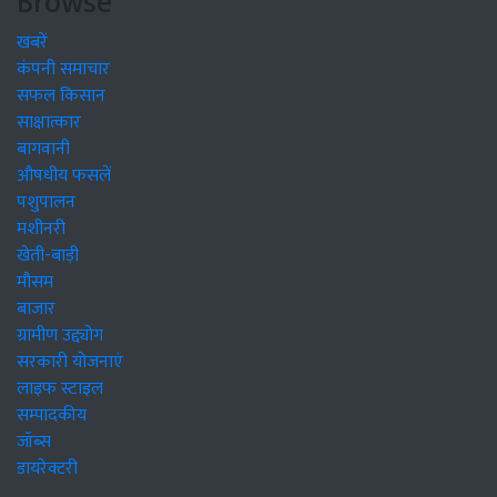
Browse
खबरें
कंपनी समाचार
सफल किसान
साक्षात्कार
बागवानी
औषधीय फसलें
पशुपालन
मशीनरी
खेती-बाड़ी
मौसम
बाजार
ग्रामीण उद्द्योग
सरकारी योजनाएं
लाइफ स्टाइल
सम्पादकीय
जॉब्स
डायरेक्टरी