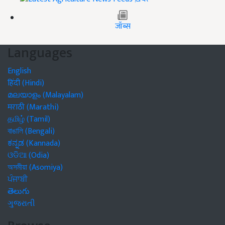
जॉब्स
Languages
English
हिंदी (Hindi)
മലയാളം (Malayalam)
मराठी (Marathi)
தமிழ் (Tamil)
বাঙালি (Bengali)
ಕನ್ನಡ (Kannada)
ଓଡିଆ (Odia)
অসমীয়া (Asomiya)
ਪੰਜਾਬੀ
తెలుగు
ગુજરાતી