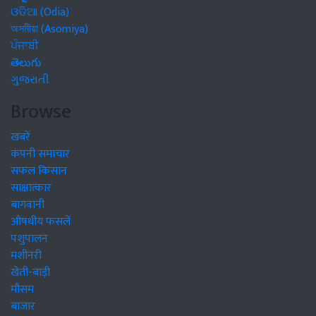
ଓଡିଆ (Odia)
অসমীয়া (Asomiya)
ਪੰਜਾਬੀ
తెలుగు
ગુજરાતી
Browse
खबरें
कंपनी समाचार
सफल किसान
साक्षात्कार
बागवानी
औषधीय फसलें
पशुपालन
मशीनरी
खेती-बाड़ी
मौसम
बाजार