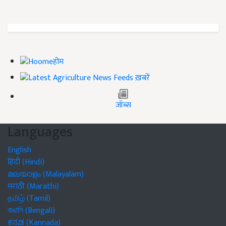
होम
ख़बरें
जॉब्स
Languages
English
हिंदी (Hindi)
മലയാളം (Malayalam)
मराठी (Marathi)
தமிழ் (Tamil)
বাঙালি (Bengali)
ಕನ್ನಡ (Kannada)