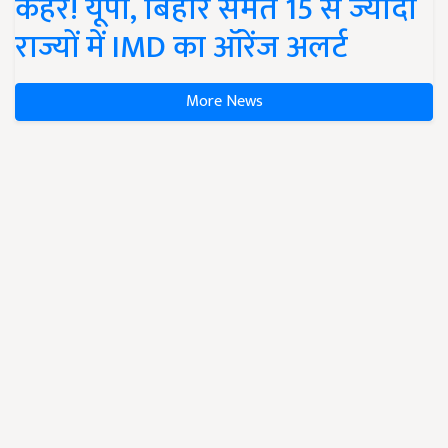
कहर! यूपी, बिहार समेत 15 से ज्यादा
राज्यों में IMD का ऑरेंज अलर्ट
More News