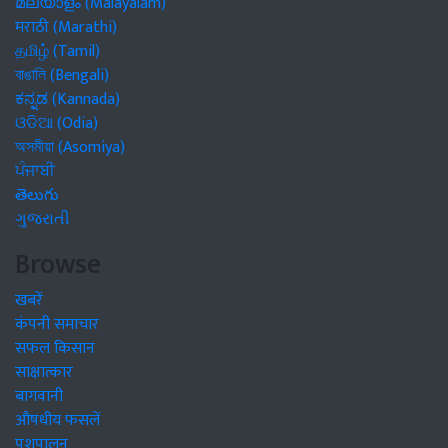
മലയാളം (Malayalam)
मराठी (Marathi)
தமிழ் (Tamil)
বাঙালি (Bengali)
ಕನ್ನಡ (Kannada)
ଓଡିଆ (Odia)
অসমীয়া (Asomiya)
ਪੰਜਾਬੀ
తెలుగు
ગુજરાતી
Browse
खबरें
कंपनी समाचार
सफल किसान
साक्षात्कार
बागवानी
औषधीय फसलें
पशुपालन