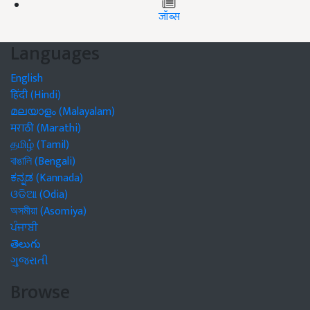
जॉब्स
Languages
English
हिंदी (Hindi)
മലയാളം (Malayalam)
मराठी (Marathi)
தமிழ் (Tamil)
বাঙালি (Bengali)
ಕನ್ನಡ (Kannada)
ଓଡିଆ (Odia)
অসমীয়া (Asomiya)
ਪੰਜਾਬੀ
తెలుగు
ગુજરાતી
Browse