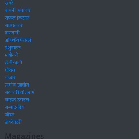
खबरें
कंपनी समाचार
सफल किसान
साक्षात्कार
बागवानी
औषधीय फसलें
पशुपालन
मशीनरी
खेती-बाड़ी
मौसम
बाजार
ग्रामीण उद्द्योग
सरकारी योजनाएं
लाइफ स्टाइल
सम्पादकीय
जॉब्स
डायरेक्टरी
Magazines