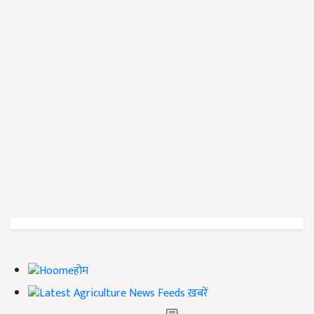
होम
ख़बरें