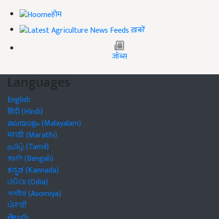
होम
ख़बरें
जॉब्स
Languages
English
हिंदी (Hindi)
മലയാളം (Malayalam)
मराठी (Marathi)
தமிழ் (Tamil)
বাঙালি (Bengali)
ಕನ್ನಡ (Kannada)
ଓଡିଆ (Odia)
অসমীয়া (Asomiya)
ਪੰਜਾਬੀ
తెలుగు