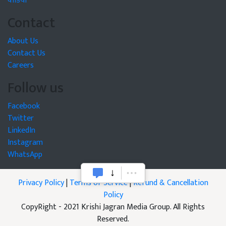
वीडियो
Contact
About Us
Contact Us
Careers
Follow us
Facebook
Twitter
LinkedIn
Instagram
WhatsApp
Privacy Policy
|
Terms of Service
|
Refund & Cancellation
Policy
CopyRight - 2021 Krishi Jagran Media Group. All Rights
Reserved.