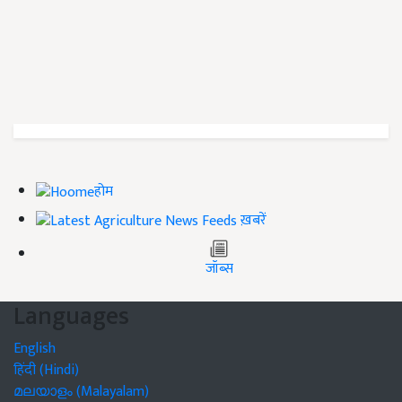
होम
ख़बरें
जॉब्स
Languages
English
हिंदी (Hindi)
മലയാളം (Malayalam)