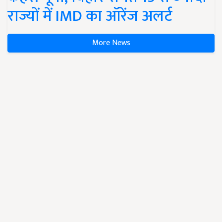
राज्यों में IMD का ऑरेंज अलर्ट
More News