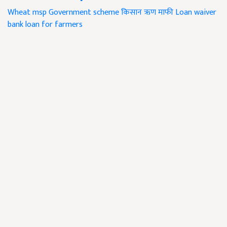
Wheat
msp
Government scheme
किसान ऋण माफी
Loan waiver
bank loan for farmers