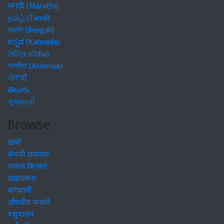
मराठी (Marathi)
தமிழ் (Tamil)
বাঙালি (Bengali)
ಕನ್ನಡ (Kannada)
ଓଡିଆ (Odia)
অসমীয়া (Asomiya)
ਪੰਜਾਬੀ
తెలుగు
ગુજરાતી
Browse
खबरें
कंपनी समाचार
सफल किसान
साक्षात्कार
बागवानी
औषधीय फसलें
पशुपालन