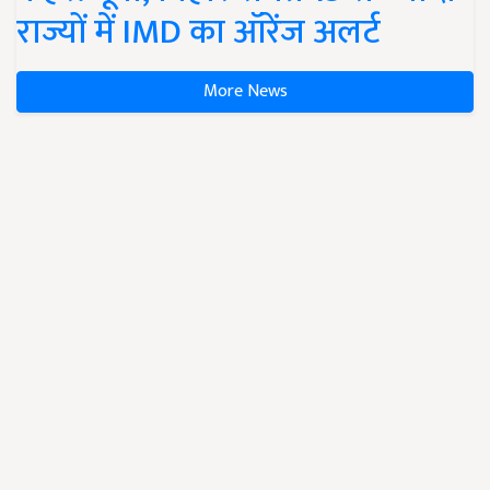
राज्यों में IMD का ऑरेंज अलर्ट
More News