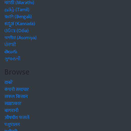
मराठी (Marathi)
தமிழ் (Tamil)
বাঙালি (Bengali)
ಕನ್ನಡ (Kannada)
ଓଡିଆ (Odia)
অসমীয়া (Asomiya)
ਪੰਜਾਬੀ
తెలుగు
ગુજરાતી
Browse
खबरें
कंपनी समाचार
सफल किसान
साक्षात्कार
बागवानी
औषधीय फसलें
पशुपालन