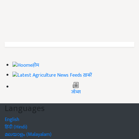
होम
ख़बरें
जॉब्स
Languages
English
हिंदी (Hindi)
മലയാളം (Malayalam)