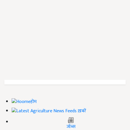
होम
ख़बरें
जॉब्स