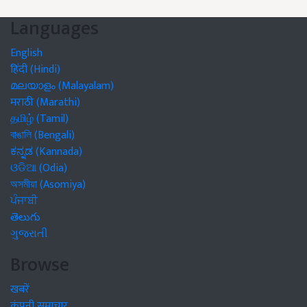
Languages
English
हिंदी (Hindi)
മലയാളം (Malayalam)
मराठी (Marathi)
தமிழ் (Tamil)
বাঙালি (Bengali)
ಕನ್ನಡ (Kannada)
ଓଡିଆ (Odia)
অসমীয়া (Asomiya)
ਪੰਜਾਬੀ
తెలుగు
ગુજરાતી
Browse
खबरें
कंपनी समाचार