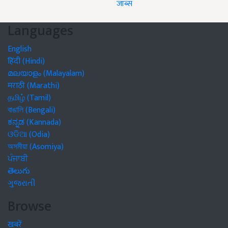
जॉब्स
Languages
English
हिंदी (Hindi)
മലയാളം (Malayalam)
मराठी (Marathi)
தமிழ் (Tamil)
বাঙালি (Bengali)
ಕನ್ನಡ (Kannada)
ଓଡିଆ (Odia)
অসমীয়া (Asomiya)
ਪੰਜਾਬੀ
తెలుగు
ગુજરાતી
Browse
खबरें