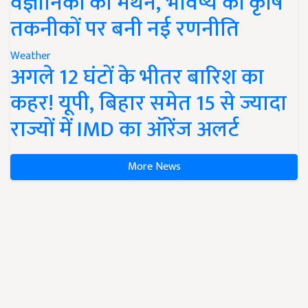
वैज्ञानिकों का मंथन, भविष्य की कृषि
तकनीकों पर बनी नई रणनीति
Weather
अगले 12 घंटों के भीतर बारिश का
कहर! यूपी, बिहार समेत 15 से ज्यादा
राज्यों में IMD का ऑरेंज अलर्ट
More News