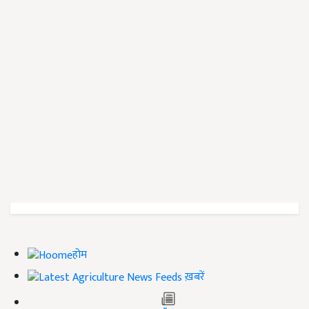
होम
ख़बरें