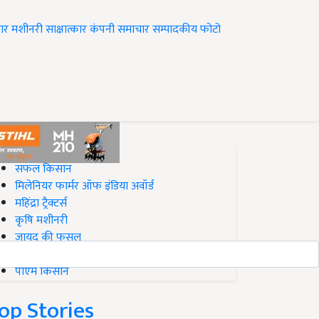
ार
मशीनरी
साक्षात्कार
कंपनी समाचार
सम्पादकीय
फोटो
op on Krishi Jagran
सफल किसान
मिलेनियर फार्मर ऑफ इंडिया अवॉर्ड
महिंद्रा ट्रैक्टर्स
कृषि मशीनरी
जायद की फसल
बिज़नेस आइडियाज
पीएम किसान
op Stories