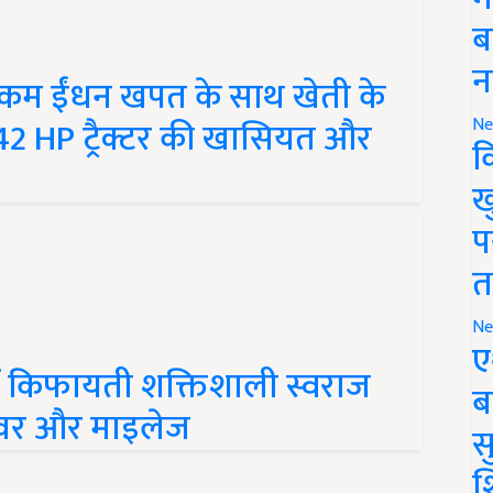
ब
कम ईंधन खपत के साथ खेती के
न
42 HP ट्रैक्टर की खासियत और
Ne
क
ख
प
त
Ne
ं किफायती शक्तिशाली स्वराज
ए
ा पावर और माइलेज
ब
सु
श