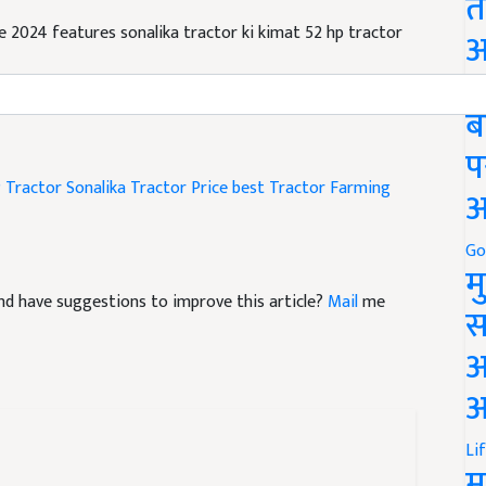
त
ce 2024 features sonalika tractor ki kimat 52 hp tractor
अ
Go
ब
प
 Tractor
Sonalika Tractor Price
best Tractor
Farming
अ
Go
म
e and have suggestions to improve this article?
Mail
me
स
अ
आ
Li
म