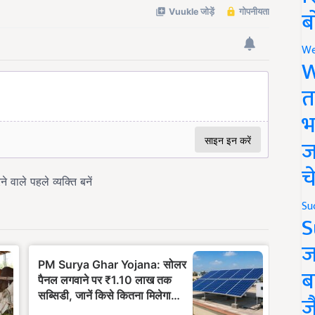
ब
We
W
त
भ
ज
च
Su
S
ज
ब
ज