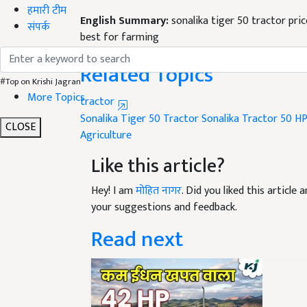
English Summary:
sonalika tiger 50 tractor pri
हमारी टीम
best for farming
संपर्क
Published on:
19 January 2024, 06:28 PM IST
Related Topics
#Top on Krishi Jagran
tractor
More Topics
Sonalika Tiger 50 Tractor
Sonalika Tractor
50 HP
Agriculture
CLOSE
Like this article?
Hey! I am
मोहित नागर
. Did you liked this articl
your suggestions and feedback.
Read next