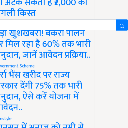
ो अटक सकती है ₹2,000 की
गली किस्त
vernment Scheme
ड़ी खुशखबरी! बकरी पालन
र मिल रहा है 60% तक भारी
नुदान, जानें आवेदन प्रक्रिया..
vernment Scheme
ुर्रा भैंस खरीद पर राज्य
रकार देंगी 75% तक भारी
नुदान, ऐसे करें योजना में
वेदन..
festyle
ानसून में अनाज को नमी से