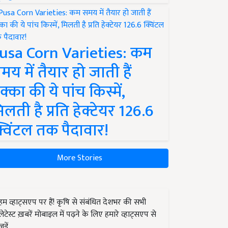
usa Corn Varieties: कम
मय में तैयार हो जाती हैं
क्का की ये पांच किस्में,
िलती है प्रति हेक्टेयर 126.6
्विंटल तक पैदावार!
More Stories
हम व्हाट्सएप पर हैं! कृषि से संबंधित देशभर की सभी
लेटेस्ट ख़बरें मोबाइल में पढ़ने के लिए हमारे व्हाट्सएप से
जुड़ें.