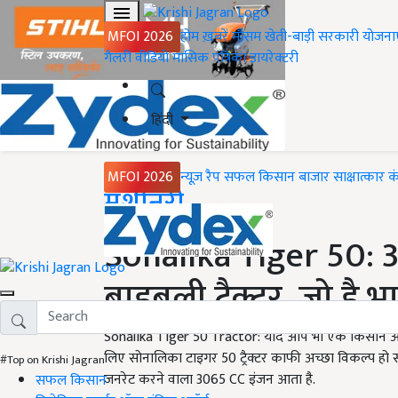
MFOI 2026
होम
ख़बरें
मौसम
खेती-बाड़ी
सरकारी योजना
गैलरी
वीडियो
मासिक पत्रिका
डायरेक्टरी
हिंदी
MFOI 2026
न्यूज़ रैप
सफल किसान
बाजार
साक्षात्कार
क
Home
मशीनरी
Sonalika Tiger 50: 3
बाहुबली ट्रैक्टर, जो है
Sonalika Tiger 50 Tractor: यदि आप भी एक किसान और खे
लिए सोनालिका टाइगर 50 ट्रैक्टर काफी अच्छा विकल्प हो 
#Top on Krishi Jagran
जनरेट करने वाला 3065 CC इंजन आता है.
सफल किसान