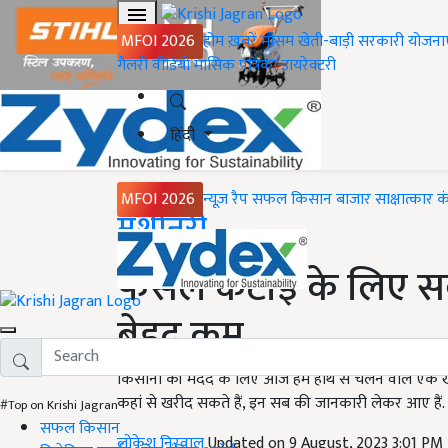
MFOI 2026
होम
ख़बरें
मौसम
खेती-बाड़ी
सरकारी योजना
गैलरी
वीडियो
मासिक पत्रिका
डायरेक्टरी
हिंदी
MFOI 2026
न्यूज़ रैप
सफल किसान
बाजार
साक्षात्कार
क
Home
मशीनरी
फसल कटाई के लिए सब
बेहद कम
किसानों की मदद के लिए आज हम हाथ से चलने वाले ए
कहां से खरीद सकते हैं, इन सब की जानकारी लेकर आए हैं.
#Top on Krishi Jagran
सफल किसान
लोकेश निरवाल
Updated on 9 August, 2023 3:01 PM