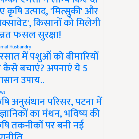
ए कृषि उत्पाद, 'मित्सुकी' और
नेक्सावेट', किसानों को मिलेगी
न्नत फसल सुरक्षा!
imal Husbandry
रसात में पशुओं को बीमारियों
े कैसे बचाएं? अपनाएं ये 5
सान उपाय..
ws
ृषि अनुसंधान परिसर, पटना में
ैज्ञानिकों का मंथन, भविष्य की
ृषि तकनीकों पर बनी नई
णनीति