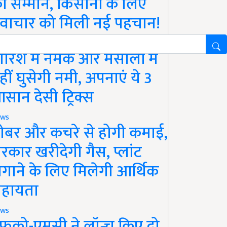
ा सम्मान, किसानों के लिए
वाचार को मिली नई पहचान!
festyle
ारिश में नमक और मसालों में
हीं घुसेगी नमी, अपनाएं ये 3
सान देसी ट्रिक्स
ws
ोबर और कचरे से होगी कमाई,
रकार खरीदेगी गैस, प्लांट
गाने के लिए मिलेगी आर्थिक
हायता
ws
फको-एमसी ने लॉन्च किए दो