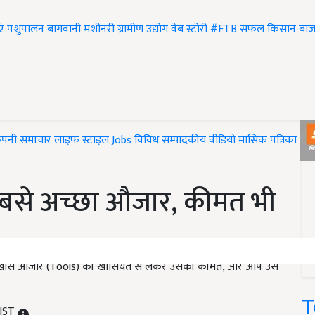
एं
पशुपालन
बागवानी
मशीनरी
ग्रामीण उद्योग
वेब स्टोरी
#FTB
सफल किसान
बाज
ंपनी समाचार
लाइफ स्टाइल
Jobs
विविध
सम्पादकीय
वीडियो
मासिक पत्रिका
#T
से अच्छा औजार, कीमत भी
क खास औजार (Tools) की खासियत से लेकर उसकी कीमत, और आप उसे
T
 IST