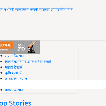
ार
मशीनरी
साक्षात्कार
कंपनी समाचार
सम्पादकीय
फोटो
op on Krishi Jagran
सफल किसान
मिलेनियर फार्मर ऑफ इंडिया अवॉर्ड
महिंद्रा ट्रैक्टर्स
कृषि मशीनरी
जायद की फसल
बिज़नेस आइडियाज
पीएम किसान
op Stories