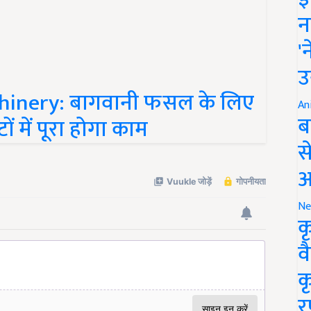
न
'
उ
hinery: बागवानी फसल के लिए
ं में पूरा होगा काम
An
ब
स
आ
Ne
क
व
क
र