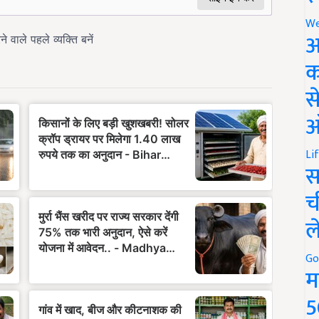
We
अ
क
स
ऑ
Li
स
च
ल
Go
म
5