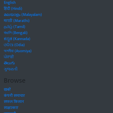
English
हिंदी (Hindi)
മലയാളം (Malayalam)
मराठी (Marathi)
தமிழ் (Tamil)
বাঙালি (Bengali)
ಕನ್ನಡ (Kannada)
ଓଡିଆ (Odia)
অসমীয়া (Asomiya)
ਪੰਜਾਬੀ
తెలుగు
ગુજરાતી
Browse
खबरें
कंपनी समाचार
सफल किसान
साक्षात्कार