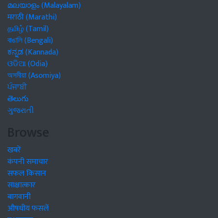
മലയാളം (Malayalam)
मराठी (Marathi)
தமிழ் (Tamil)
বাঙালি (Bengali)
ಕನ್ನಡ (Kannada)
ଓଡିଆ (Odia)
অসমীয়া (Asomiya)
ਪੰਜਾਬੀ
తెలుగు
ગુજરાતી
Browse
खबरें
कंपनी समाचार
सफल किसान
साक्षात्कार
बागवानी
औषधीय फसलें