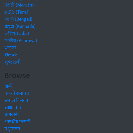
मराठी (Marathi)
தமிழ் (Tamil)
বাঙালি (Bengali)
ಕನ್ನಡ (Kannada)
ଓଡିଆ (Odia)
অসমীয়া (Asomiya)
ਪੰਜਾਬੀ
తెలుగు
ગુજરાતી
Browse
खबरें
कंपनी समाचार
सफल किसान
साक्षात्कार
बागवानी
औषधीय फसलें
पशुपालन