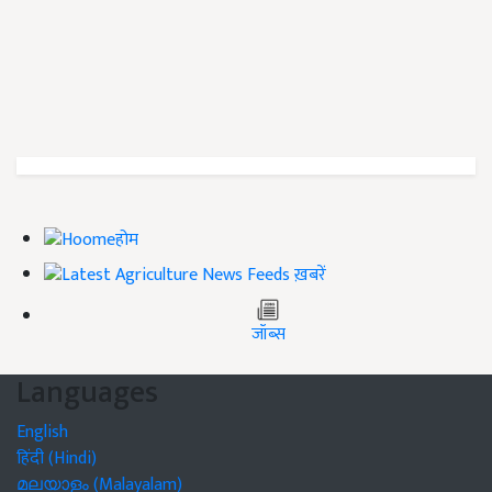
होम
ख़बरें
जॉब्स
Languages
English
हिंदी (Hindi)
മലയാളം (Malayalam)