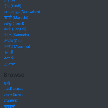
English
हिंदी (Hindi)
മലയാളം (Malayalam)
मराठी (Marathi)
தமிழ் (Tamil)
বাঙালি (Bengali)
ಕನ್ನಡ (Kannada)
ଓଡିଆ (Odia)
অসমীয়া (Asomiya)
ਪੰਜਾਬੀ
తెలుగు
ગુજરાતી
Browse
खबरें
कंपनी समाचार
सफल किसान
साक्षात्कार
बागवानी