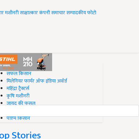
ार
मशीनरी
साक्षात्कार
कंपनी समाचार
सम्पादकीय
फोटो
op on Krishi Jagran
सफल किसान
मिलेनियर फार्मर ऑफ इंडिया अवॉर्ड
महिंद्रा ट्रैक्टर्स
कृषि मशीनरी
जायद की फसल
बिज़नेस आइडियाज
पीएम किसान
op Stories