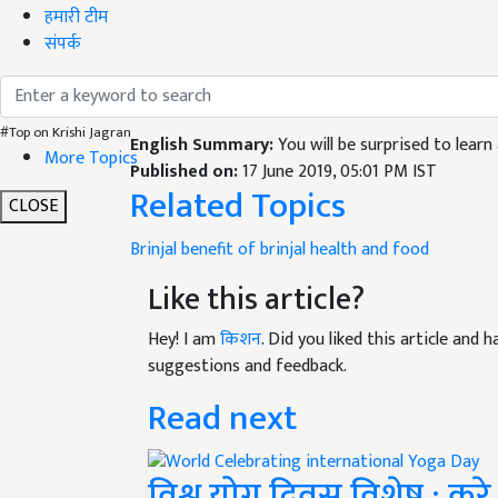
हमारी टीम
संपर्क
#Top on Krishi Jagran
English Summary:
You will be surprised to learn
More Topics
Published on:
17 June 2019, 05:01 PM IST
Related Topics
CLOSE
Brinjal
benefit of brinjal
health and food
Like this article?
Hey! I am
किशन
. Did you liked this article and
suggestions and feedback.
Read next
विश्व योग दिवस विशेष : करे