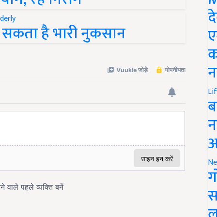
द
दे सकता है भारी नुकसान
ए
क
न
Li
ब
न
आ
Ne
ग
स
ल