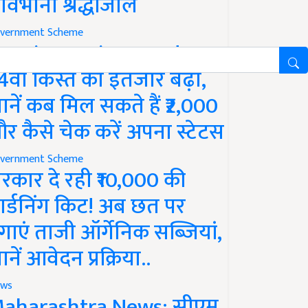
ावभीनी श्रद्धांजलि
vernment Scheme
M Kisan Yojana Update:
4वीं किस्त का इंतजार बढ़ा,
ानें कब मिल सकते हैं ₹2,000
र कैसे चेक करें अपना स्टेटस
vernment Scheme
रकार दे रही ₹10,000 की
ार्डनिंग किट! अब छत पर
गाएं ताजी ऑर्गेनिक सब्जियां,
ानें आवेदन प्रक्रिया..
ws
aharashtra News: सीएम