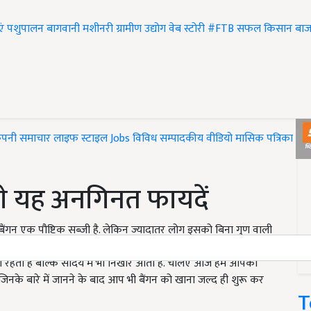
एं
पशुपालन
बागवानी
मशीनरी
ग्रामीण उद्योग
वेब स्टोरी
#FTB
सफल किसान
बाज
ंपनी समाचार
लाइफ स्टाइल
Jobs
विविध
सम्पादकीय
वीडियो
मासिक पत्रिका
#T
गे यह अनगिनत फायदें
. बैंगन एक पौष्टिक सब्जी है. लेकिन ज्यादातर लोग इसको बिना गुण वाली
ा सोच रहे है तो यह एकदम गलत है. स्वास्थय के लिहाज से बैंगन एक बेहद
छी रहती है बल्कि सौंदर्य में भी निखार आता है. चलिए आज हम आपको
ै कि जिनके बारे में जानने के बाद आप भी बैंगन को खाना जल्द ही शुरू कर
T