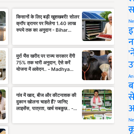
स
Ne
इ
न
'
उ
An
ब
स
आ
Ne
क