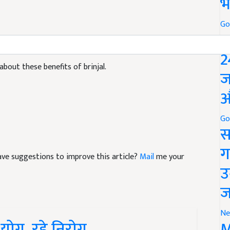
भ
Go
P
2
 about these benefits of brinjal.
ज
औ
Go
स
ग
 have suggestions to improve this article?
Mail
me your
उ
ज
Ne
M
 योग, रहे निरोग