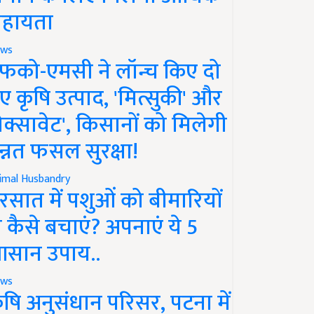
हायता
ws
फको-एमसी ने लॉन्च किए दो
ए कृषि उत्पाद, 'मित्सुकी' और
नेक्सावेट', किसानों को मिलेगी
न्नत फसल सुरक्षा!
imal Husbandry
रसात में पशुओं को बीमारियों
े कैसे बचाएं? अपनाएं ये 5
सान उपाय..
ws
ृषि अनुसंधान परिसर, पटना में