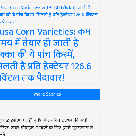
usa Corn Varieties: कम
मय में तैयार हो जाती हैं
क्का की ये पांच किस्में,
िलती है प्रति हेक्टेयर 126.6
्विंटल तक पैदावार!
More Stories
हम व्हाट्सएप पर हैं! कृषि से संबंधित देशभर की सभी
लेटेस्ट ख़बरें मोबाइल में पढ़ने के लिए हमारे व्हाट्सएप से
जुड़ें.