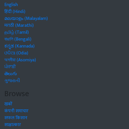
English
हिंदी (Hindi)
മലയാളം (Malayalam)
मराठी (Marathi)
தமிழ் (Tamil)
বাঙালি (Bengali)
ಕನ್ನಡ (Kannada)
ଓଡିଆ (Odia)
অসমীয়া (Asomiya)
ਪੰਜਾਬੀ
తెలుగు
ગુજરાતી
Browse
खबरें
कंपनी समाचार
सफल किसान
साक्षात्कार