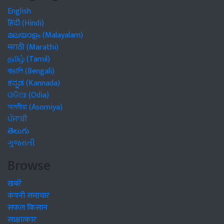
English
हिंदी (Hindi)
മലയാളം (Malayalam)
मराठी (Marathi)
தமிழ் (Tamil)
বাঙালি (Bengali)
ಕನ್ನಡ (Kannada)
ଓଡିଆ (Odia)
অসমীয়া (Asomiya)
ਪੰਜਾਬੀ
తెలుగు
ગુજરાતી
Browse
खबरें
कंपनी समाचार
सफल किसान
साक्षात्कार