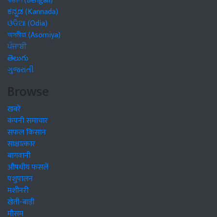
বাঙালি (Bengali)
ಕನ್ನಡ (Kannada)
ଓଡିଆ (Odia)
অসমীয়া (Asomiya)
ਪੰਜਾਬੀ
తెలుగు
ગુજરાતી
Browse
खबरें
कंपनी समाचार
सफल किसान
साक्षात्कार
बागवानी
औषधीय फसलें
पशुपालन
मशीनरी
खेती-बाड़ी
मौसम