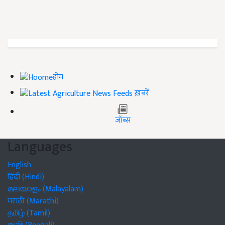
होम
ख़बरें
जॉब्स
Languages
English
हिंदी (Hindi)
മലയാളം (Malayalam)
मराठी (Marathi)
தமிழ் (Tamil)