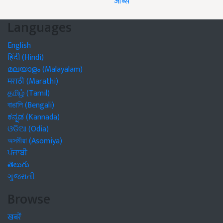
जॉब्स
Languages
English
हिंदी (Hindi)
മലയാളം (Malayalam)
मराठी (Marathi)
தமிழ் (Tamil)
বাঙালি (Bengali)
ಕನ್ನಡ (Kannada)
ଓଡିଆ (Odia)
অসমীয়া (Asomiya)
ਪੰਜਾਬੀ
తెలుగు
ગુજરાતી
Browse
खबरें