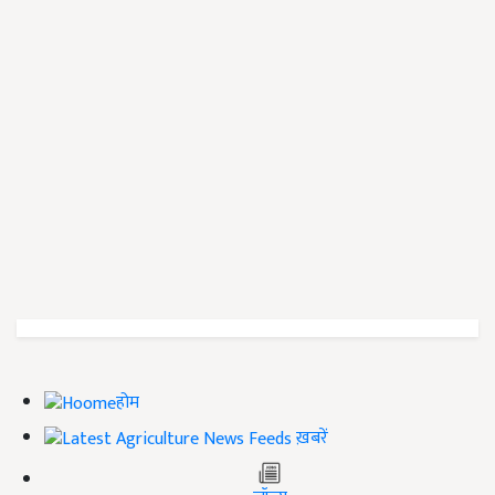
होम
ख़बरें