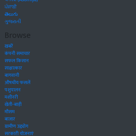
ਪੰਜਾਬੀ
తెలుగు
ગુજરાતી
Browse
खबरें
कंपनी समाचार
सफल किसान
साक्षात्कार
बागवानी
औषधीय फसलें
पशुपालन
मशीनरी
खेती-बाड़ी
मौसम
बाजार
ग्रामीण उद्द्योग
सरकारी योजनाएं