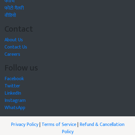
फोरम
फोटो गैलरी
वीडियो
Contact
About Us
Contact Us
Careers
Follow us
Facebook
Twitter
LinkedIn
Instagram
WhatsApp
Privacy Policy
|
Terms of Service
|
Refund & Cancellation
Policy