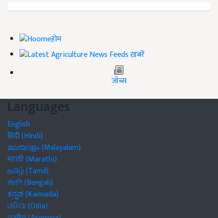
होम
ख़बरें
जॉब्स
Languages
English
हिंदी (Hindi)
മലയാളം (Malayalam)
मराठी (Marathi)
தமிழ் (Tamil)
বাঙালি (Bengali)
ಕನ್ನಡ (Kannada)
ଓଡିଆ (Odia)
অসমীয়া (Asomiya)