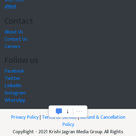
फोटो गैलरी
वीडियो
Contact
About Us
Contact Us
Careers
Follow us
Facebook
Twitter
LinkedIn
Instagram
WhatsApp
Privacy Policy
|
Terms of Service
|
Refund & Cancellation
Policy
CopyRight - 2021 Krishi Jagran Media Group. All Rights