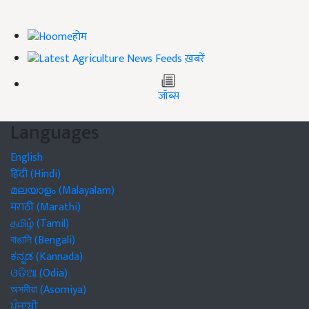
होम
ख़बरें
जॉब्स
Languages
English
हिंदी (Hindi)
മലയാളം (Malayalam)
मराठी (Marathi)
தமிழ் (Tamil)
বাঙালি (Bengali)
ಕನ್ನಡ (Kannada)
ଓଡିଆ (Odia)
অসমীয়া (Asomiya)
ਪੰਜਾਬੀ