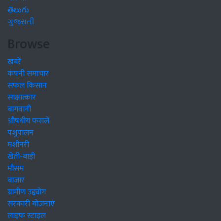
తెలుగు
ગુજરાતી
Browse
खबरें
कंपनी समाचार
सफल किसान
साक्षात्कार
बागवानी
औषधीय फसलें
पशुपालन
मशीनरी
खेती-बाड़ी
मौसम
बाजार
ग्रामीण उद्द्योग
सरकारी योजनाएं
लाइफ स्टाइल