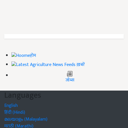
होम
ख़बरें
जॉब्स
Languages
English
हिंदी (Hindi)
മലയാളം (Malayalam)
मराठी (Marathi)