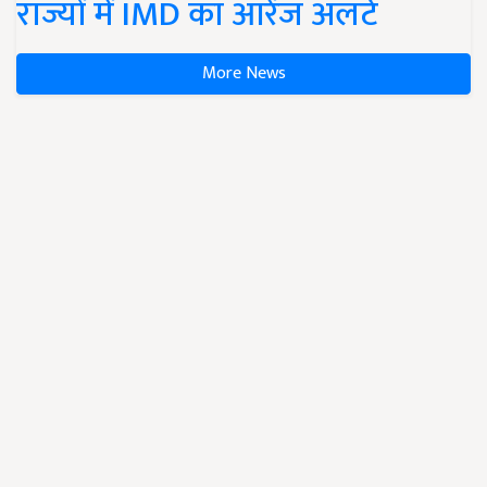
राज्यों में IMD का ऑरेंज अलर्ट
More News