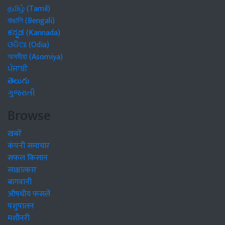
தமிழ் (Tamil)
বাঙালি (Bengali)
ಕನ್ನಡ (Kannada)
ଓଡିଆ (Odia)
অসমীয়া (Asomiya)
ਪੰਜਾਬੀ
తెలుగు
ગુજરાતી
Browse
खबरें
कंपनी समाचार
सफल किसान
साक्षात्कार
बागवानी
औषधीय फसलें
पशुपालन
मशीनरी