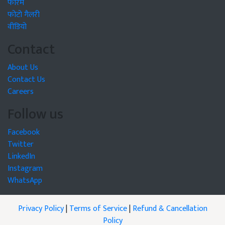
फोरम
फोटो गैलरी
वीडियो
Contact
About Us
Contact Us
Careers
Follow us
Facebook
Twitter
LinkedIn
Instagram
WhatsApp
Privacy Policy
|
Terms of Service
|
Refund & Cancellation
Policy