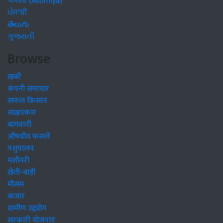
অসমীয়া (Asomiya)
ਪੰਜਾਬੀ
తెలుగు
ગુજરાતી
Browse
खबरें
कंपनी समाचार
सफल किसान
साक्षात्कार
बागवानी
औषधीय फसलें
पशुपालन
मशीनरी
खेती-बाड़ी
मौसम
बाजार
ग्रामीण उद्द्योग
सरकारी योजनाएं