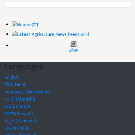
होम
ख़बरें
जॉब्स
Languages
English
हिंदी (Hindi)
മലയാളം (Malayalam)
मराठी (Marathi)
தமிழ் (Tamil)
বাঙালি (Bengali)
ಕನ್ನಡ (Kannada)
ଓଡିଆ (Odia)