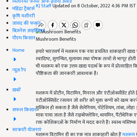
मिलेनियर फार्मर ऑफ इंडिया अवॉर्ड
KJ Staff
Updated on 8 October, 2022 4:36 PM IS
महिंद्रा ट्रैक्टर्स
कृषि मशीनरी
जायद की फसल
बिज़नेस आइडियाज
पीएम किसान
Mushroom Benefits
Home
हमारे भारतवर्ष में मशरूम एक नया प्रचलित शाकाहारी खाद्य पदा
स्‍वादिष्‍ट, सुगन्धित, मुलायम तथा पोषक तत्‍वों से भरपूर हो
भी मशरूम को एक उत्तम खाद्य पदार्थ के रूप में प्रोत्साहित 
न्यूज़ रैप
पौष्टिकता की जानकारी आवश्यक है।
खबरें
मशरूम में प्रोटीन, विटामिन, मिनरल और एंटीऑक्सीडेंट होते 
एंटीऑक्सिडेंट रसायन जो शरीर को मुक्त कणों को खत्म करने
मुश्किल हो सकता है जैसे सेलेनियम, पोटेशियम, तांबा, लोहा
सफल किसान
मात्रा पाया जाता है जैसे राइबोफ्लेविन, थायमिन, पैंटोथेन
रक्त कोशिकाओं के निर्माण में मदद करते हैं। स्वस्थ मस्तिष्क 
सरकारी योजनाएं
मशरूम विटामिन डी का एक मात्र शाकाहारी स्रोत हैं
मशरूम
म