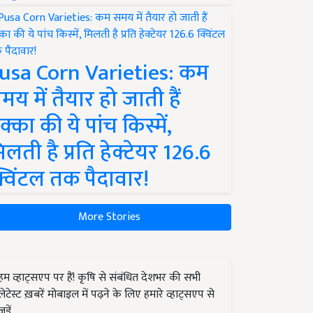
usa Corn Varieties: कम
मय में तैयार हो जाती हैं
क्का की ये पांच किस्में,
िलती है प्रति हेक्टेयर 126.6
्विंटल तक पैदावार!
More Stories
हम व्हाट्सएप पर हैं! कृषि से संबंधित देशभर की सभी
लेटेस्ट ख़बरें मोबाइल में पढ़ने के लिए हमारे व्हाट्सएप से
जुड़ें.