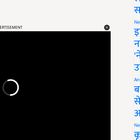
स
ERTISEMENT
Ne
इ
न
'
उ
An
ब
स
आ
Ne
क