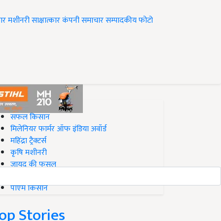
ार
मशीनरी
साक्षात्कार
कंपनी समाचार
सम्पादकीय
फोटो
op on Krishi Jagran
सफल किसान
मिलेनियर फार्मर ऑफ इंडिया अवॉर्ड
महिंद्रा ट्रैक्टर्स
कृषि मशीनरी
जायद की फसल
बिज़नेस आइडियाज
पीएम किसान
op Stories