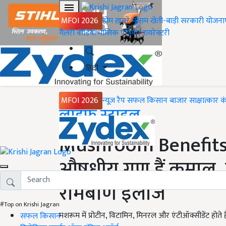
MFOI 2026
होम
ख़बरें
मौसम
खेती-बाड़ी
सरकारी योजना
गैलरी
वीडियो
मासिक पत्रिका
डायरेक्टरी
हिंदी
MFOI 2026
न्यूज़ रैप
सफल किसान
बाजार
साक्षात्कार
क
Home
लाइफ स्टाइल
Mushroom Benefits: 
औषधीय गुण हैं कमाल, 
रामबाण इलाज
#Top on Krishi Jagran
मशरूम में प्रोटीन, विटामिन, मिनरल और एंटीऑक्सीडेंट होते ह
सफल किसान