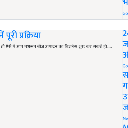
भ
Go
P
tion: मशरूम बीज उत्पादन के
2
पूरी प्रक्रिया
ज
 तो ऐसे में आप मशरूम बीज उत्पादन का बिजनेस शुरू कर सकते हो...…
औ
Go
स
ग
उ
ज
Ne
M