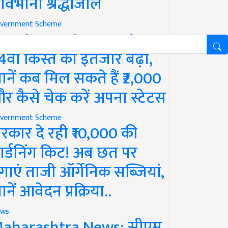
ावभीनी श्रद्धांजलि
vernment Scheme
M Kisan Yojana Update:
4वीं किस्त का इंतजार बढ़ा,
ानें कब मिल सकते हैं ₹2,000
र कैसे चेक करें अपना स्टेटस
vernment Scheme
रकार दे रही ₹10,000 की
ार्डनिंग किट! अब छत पर
गाएं ताजी ऑर्गेनिक सब्जियां,
ानें आवेदन प्रक्रिया..
ws
aharashtra News: सीएम