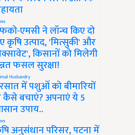
हायता
ws
फको-एमसी ने लॉन्च किए दो
ए कृषि उत्पाद, 'मित्सुकी' और
नेक्सावेट', किसानों को मिलेगी
न्नत फसल सुरक्षा!
imal Husbandry
रसात में पशुओं को बीमारियों
े कैसे बचाएं? अपनाएं ये 5
सान उपाय..
ws
ृषि अनुसंधान परिसर, पटना में