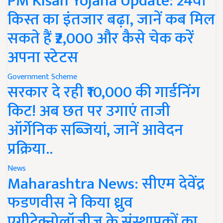
PM Kisan Yojana Update: 24वीं
किस्त का इंतजार बढ़ा, जानें कब मिल
सकते हैं ₹2,000 और कैसे चेक करें
अपना स्टेटस
Government Scheme
सरकार दे रही ₹10,000 की गार्डनिंग
किट! अब छत पर उगाएं ताजी
ऑर्गेनिक सब्जियां, जानें आवेदन
प्रक्रिया..
News
Maharashtra News: सीएम देवेंद्र
फडणवीस ने किया ध्रुव
एग्रीटेक्नोलॉजीज के संस्थापकों का