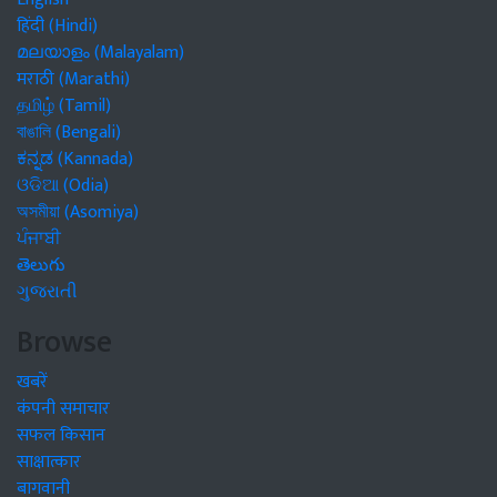
हिंदी (Hindi)
മലയാളം (Malayalam)
मराठी (Marathi)
தமிழ் (Tamil)
বাঙালি (Bengali)
ಕನ್ನಡ (Kannada)
ଓଡିଆ (Odia)
অসমীয়া (Asomiya)
ਪੰਜਾਬੀ
తెలుగు
ગુજરાતી
Browse
खबरें
कंपनी समाचार
सफल किसान
साक्षात्कार
बागवानी