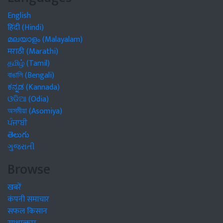
English
हिंदी (Hindi)
മലയാളം (Malayalam)
मराठी (Marathi)
தமிழ் (Tamil)
বাঙালি (Bengali)
ಕನ್ನಡ (Kannada)
ଓଡିଆ (Odia)
অসমীয়া (Asomiya)
ਪੰਜਾਬੀ
తెలుగు
ગુજરાતી
Browse
खबरें
कंपनी समाचार
सफल किसान