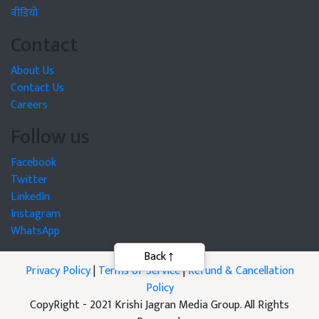
वीडियो
Contact
About Us
Contact Us
Careers
Follow us
Facebook
Twitter
LinkedIn
Instagram
WhatsApp
Privacy Policy
|
Terms of Service
|
Refund & Cancellation
Policy
CopyRight - 2021 Krishi Jagran Media Group. All Rights