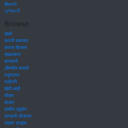
తెలుగు
ગુજરાતી
Browse
खबरें
कंपनी समाचार
सफल किसान
साक्षात्कार
बागवानी
औषधीय फसलें
पशुपालन
मशीनरी
खेती-बाड़ी
मौसम
बाजार
ग्रामीण उद्द्योग
सरकारी योजनाएं
लाइफ स्टाइल