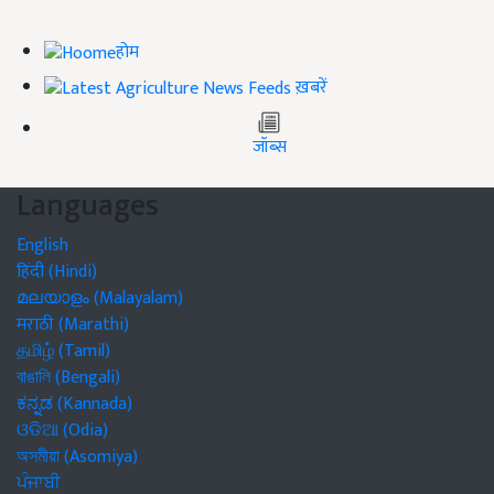
होम
ख़बरें
जॉब्स
Languages
English
हिंदी (Hindi)
മലയാളം (Malayalam)
मराठी (Marathi)
தமிழ் (Tamil)
বাঙালি (Bengali)
ಕನ್ನಡ (Kannada)
ଓଡିଆ (Odia)
অসমীয়া (Asomiya)
ਪੰਜਾਬੀ