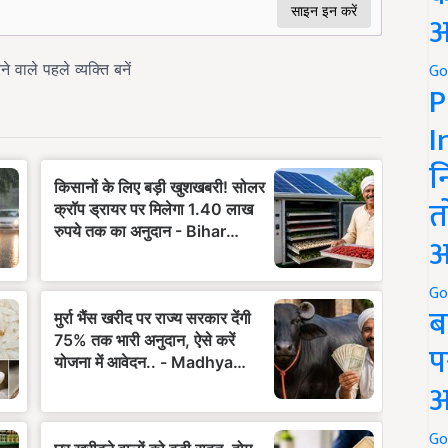
अ
Go
P
I
न
त
अ
Go
ब
प
अ
Go