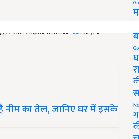
Go
म
5
ब
suggestions to improve this article?
Mail
me your
Go
घ
र
क
स
ै नीम का तेल, जानिए घर में इसके
Ne
ग
क
च