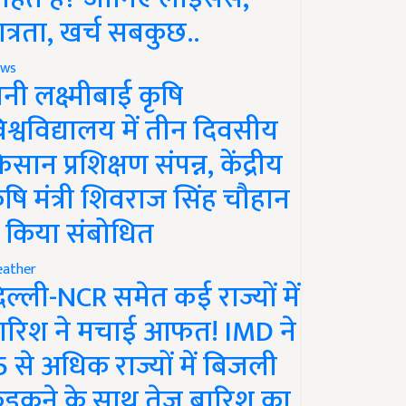
ात्रता, खर्च सबकुछ..
ws
ानी लक्ष्मीबाई कृषि
िश्वविद्यालय में तीन दिवसीय
िसान प्रशिक्षण संपन्न, केंद्रीय
ृषि मंत्री शिवराज सिंह चौहान
े किया संबोधित
ather
िल्ली-NCR समेत कई राज्यों में
ारिश ने मचाई आफत! IMD ने
5 से अधिक राज्यों में बिजली
ड़कने के साथ तेज बारिश का