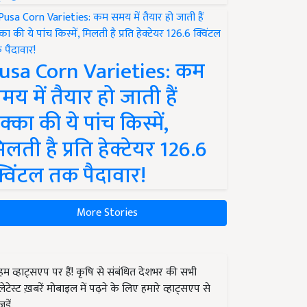
usa Corn Varieties: कम
मय में तैयार हो जाती हैं
क्का की ये पांच किस्में,
िलती है प्रति हेक्टेयर 126.6
्विंटल तक पैदावार!
More Stories
हम व्हाट्सएप पर हैं! कृषि से संबंधित देशभर की सभी
लेटेस्ट ख़बरें मोबाइल में पढ़ने के लिए हमारे व्हाट्सएप से
जुड़ें.