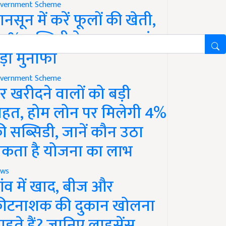
vernment Scheme
ानसून में करें फूलों की खेती,
0% सब्सिडी के साथ कमाएं
ड़ा मुनाफा
vernment Scheme
र खरीदने वालों को बड़ी
ाहत, होम लोन पर मिलेगी 4%
ी सब्सिडी, जानें कौन उठा
कता है योजना का लाभ
ws
ांव में खाद, बीज और
ीटनाशक की दुकान खोलना
ाहते हैं? जानिए लाइसेंस,