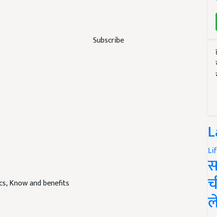
Subscribe
L
Li
स
च
ics, Know and benefits
ल