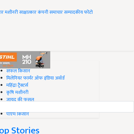
ार
मशीनरी
साक्षात्कार
कंपनी समाचार
सम्पादकीय
फोटो
op on Krishi Jagran
सफल किसान
मिलेनियर फार्मर ऑफ इंडिया अवॉर्ड
महिंद्रा ट्रैक्टर्स
कृषि मशीनरी
जायद की फसल
बिज़नेस आइडियाज
पीएम किसान
op Stories