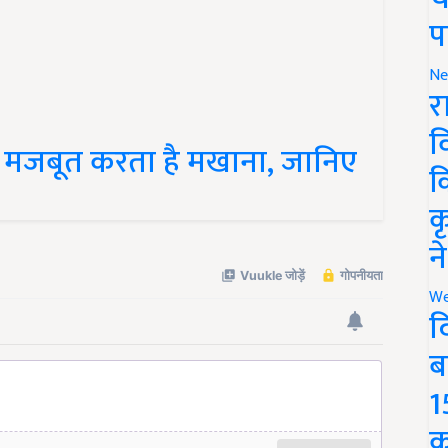
प
Ne
र
व
 मजबूत करता है मखाना, जानिए
क
क
न
We
द
ब
1
क