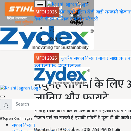
MFOI 2026
होम
ख़बरें
मौसम
खेती-बाड़ी
सरकारी योजना
गैलरी
वीडियो
मासिक पत्रिका
डायरेक्टरी
हिंदी
MFOI 2026
न्यूज़ रैप
सफल किसान
बाजार
साक्षात्कार
क
Home
लाइफ स्टाइल
मधुमेह रोगियों के लिए 
जानिए और फायदे
आज हम बात करेंगे बेल के पत्त्ते के बारे में इसका प्रयोग औ
निजात पाई जा सकती है. इसकी मंदिरों में पूजा भी की जाती
#Top on Krishi Jagran
सफल किसान
Updated on 19 October, 2018 2:53 PM IST