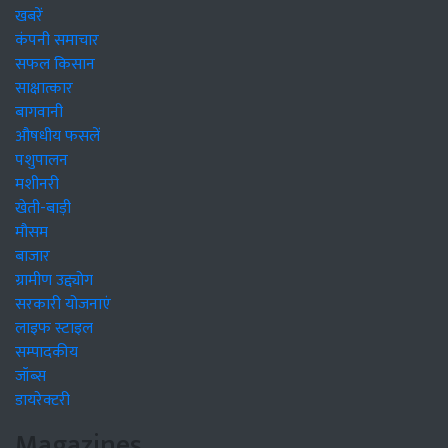
खबरें
कंपनी समाचार
सफल किसान
साक्षात्कार
बागवानी
औषधीय फसलें
पशुपालन
मशीनरी
खेती-बाड़ी
मौसम
बाजार
ग्रामीण उद्द्योग
सरकारी योजनाएं
लाइफ स्टाइल
सम्पादकीय
जॉब्स
डायरेक्टरी
Magazines