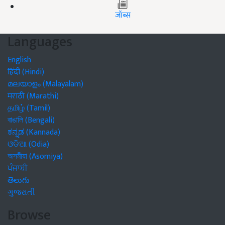
जॉब्स
Languages
English
हिंदी (Hindi)
മലയാളം (Malayalam)
मराठी (Marathi)
தமிழ் (Tamil)
বাঙালি (Bengali)
ಕನ್ನಡ (Kannada)
ଓଡିଆ (Odia)
অসমীয়া (Asomiya)
ਪੰਜਾਬੀ
తెలుగు
ગુજરાતી
Browse