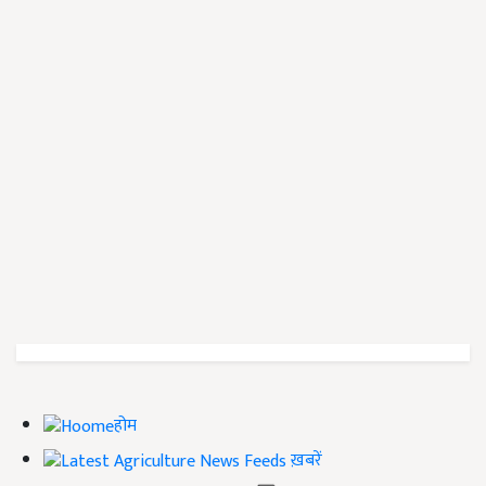
होम
ख़बरें