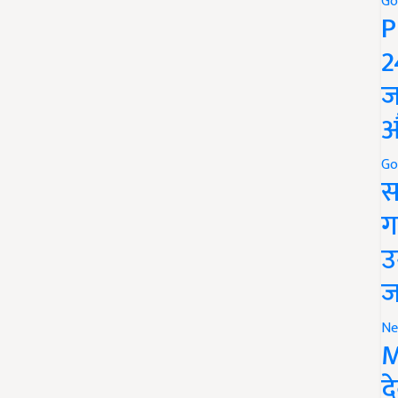
Go
P
2
ज
औ
Go
स
ग
उ
ज
Ne
M
द