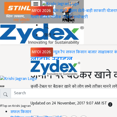
MFOI 2026
होम
ख़बरें
मौसम
खेती-बाड़ी
सरकारी योजना
गैलरी
वीडियो
मासिक पत्रिका
डायरेक्टरी
हिंदी
MFOI 2026
न्यूज़ रैप
सफल किसान
बाजार
साक्षात्कार
क
Home
लाइफ स्टाइल
जमीन पर बैठकर खाने की
कुर्सी-टेबल पर बैठकर खाने को लोग सभ्ये तरीका मानने लगे
आपको रूबरू कराते हैं-
Updated on 24 November, 2017 9:07 AM IST
#Top on Krishi Jagran
सफल किसान