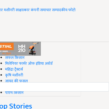
ार
मशीनरी
साक्षात्कार
कंपनी समाचार
सम्पादकीय
फोटो
op on Krishi Jagran
सफल किसान
मिलेनियर फार्मर ऑफ इंडिया अवॉर्ड
महिंद्रा ट्रैक्टर्स
कृषि मशीनरी
जायद की फसल
बिज़नेस आइडियाज
पीएम किसान
op Stories