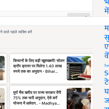
भ
म
Ne
म
स
ए
व
Su
S
ट
घ
ज