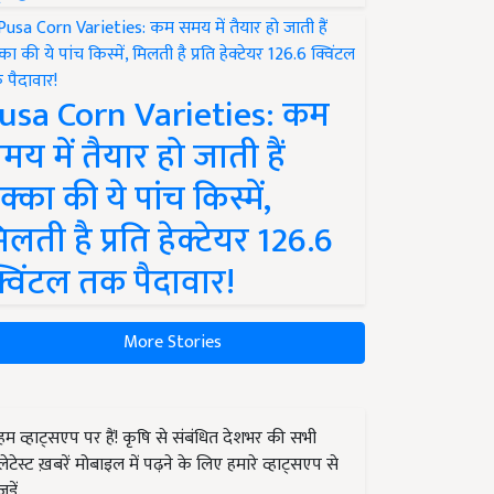
usa Corn Varieties: कम
मय में तैयार हो जाती हैं
क्का की ये पांच किस्में,
िलती है प्रति हेक्टेयर 126.6
्विंटल तक पैदावार!
More Stories
हम व्हाट्सएप पर हैं! कृषि से संबंधित देशभर की सभी
लेटेस्ट ख़बरें मोबाइल में पढ़ने के लिए हमारे व्हाट्सएप से
जुड़ें.