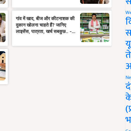
स
We
द
स
य
त
अ
Ne
द
क
(
भ