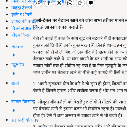
मिलेनियर फार्मर ऑफ इंडिया अवॉर्ड
महिंद्रा ट्रैक्टर्स
कृषि मशीनरी
कुर्सी-टेबल पर बैठकर खाने को लोग सभ्‍य तरीका मानने लग
जायद की फसल
जिनसे आपको रूबरू कराते हैं-
बिज़नेस आइडियाज
पीएम किसान
वैसे तो कहते हैं वक्‍त के साथ खुद को बदलने में ही समझदारी
कुछ वजहें छिपी हैं, उनके कुछ महत्‍व हैं, जिनसे शायद हम
Home
परंपरा को ही ले लीजिए, जो अब धीरे-धीरे खत्‍म होने के कगा
बैठकर खाते जाते थे। या फिर किसी के घर शादी या अन्‍य क
न्यूज़ रैप
नजारा गांवों तक ही सीमित रह गया है या फिर गुरुद्वारे के लं
मगर जमीन पर बैठकर खाने के पीछे कई फायदे भी छिपे थे 
खबरें
1- आपने सुखासन योग के बारे में तो सुना ही होगा, जिसमें
बैठते हैं जिससे हमारा शरीर लचीला बनता है और मन शांत रह
सफल किसान
2- मौजूदा जीवनशैली को देखते हुए लोगों में मोटापे की स
पर बैठकर खाने से हमारा वजन भी नियंत्रित रहता है। पालथी
होता है। ऐसे में आप जरूरत से ज्‍यादा खाने से भी बचते हैं।
सरकारी योजनाएं