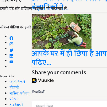
वैज्ञानिकों ने...
हमारी प्रिंट और डिजिटल पत्रिकाओं की सदस्यता लें
सोशल मीडिया पर हमारे साथ जुड़ें:
आपके घर में ही छिपा है आ
पढ़िए...
Share your comments
More Links
फोटो गैलरी
वीडियो
मासिक पत्रिका
फोरम
डायरेक्टरी