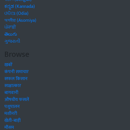
ಕನ್ನಡ (Kannada)
ଓଡିଆ (Odia)
অসমীয়া (Asomiya)
ਪੰਜਾਬੀ
తెలుగు
ગુજરાતી
Browse
खबरें
कंपनी समाचार
सफल किसान
साक्षात्कार
बागवानी
औषधीय फसलें
पशुपालन
मशीनरी
खेती-बाड़ी
मौसम