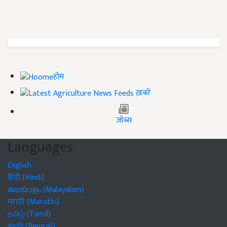
होम
ख़बरें
जॉब्स
Languages
English
हिंदी (Hindi)
മലയാളം (Malayalam)
मराठी (Marathi)
தமிழ் (Tamil)
বাঙালি (Bengali)